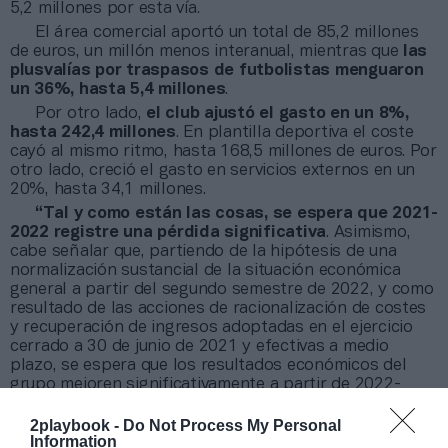
5,2 millones por esta vía.
El área comercial aportó un total de 85,2 millones
de euros, un millón menos interanual, mientras que
las
plusvalías por traspasos de futbolistas menguaron
un 36%, hasta 5,4 millones
.
Por otro lado,
el club ajustó el gasto en un 8%,
hasta 242,4 millones
. En plantilla deportiva el coste
cayó al mismo ritmo, hasta 168,5 millones de euros. Por
otro lado, creció el gasto en servicios externos en un
20%, hasta 34,1 millones.
“Tal y como están las cosas, se espera que 2021-
2022 registre una pérdida significativa
. Asimismo,
cabe señalar que, partiendo de la hipótesis de una
normalización sustancial de la situación económica
general a partir del segundo semestre de 2022, y como
resultado de las acciones de racionalización de costes
y recuperación de ingresos adoptadas en el ejercicio
cerrado a 30 de junio de 2021 y efectivas a medio
plazo, se espera que los resultados económicos del
grupo mejoren significativamente a partir de 2022-
2023”, apunta la
Juve
en un comunicado.
2playbook -
Do Not Process My Personal
Information