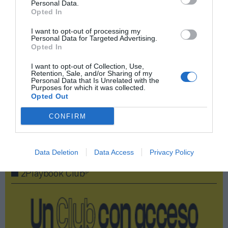
Personal Data.
Opted In
Compartir
I want to opt-out of processing my
Personal Data for Targeted Advertising.
Imprimir
Opted In
I want to opt-out of Collection, Use,
Índex
2P
Retention, Sale, and/or Sharing of my
Personal Data that Is Unrelated with the
Purposes for which it was collected.
Opted Out
Juventus FC
CONFIRM
Publicidad
Data Deletion
Data Access
Privacy Policy
2P
2Playbook Club