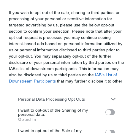
Pérdidas récord y devaluación de acciones de
los Agnelli
If you wish to opt-out of the sale, sharing to third parties, or
Más allá de la situación de esta campaña, la
processing of your personal or sensitive information for
Juventus afronta la temporada después de registrar
targeted advertising by us, please use the below opt-out
unas pérdidas récord de 210 millones en 2020-2021
,
tras facturar un 16% menos. En este escenario, la
section to confirm your selection. Please note that after your
familia Agnelli decidió devaluar un 11,4% su
opt-out request is processed you may continue seeing
participación en el club.
interest-based ads based on personal information utilized by
Su holding, Exor, ha depreciado su paquete del
us or personal information disclosed to third parties prior to
63,8% en el club de la Serie A, que valoró entonces -
your opt-out. You may separately opt-out of the further
septiembre de 2021- en 612 millones de euros, en línea
disclosure of your personal information by third parties on the
con su cotización.
“Los fondos propios del grupo a 31
IAB’s list of downstream participants. This information may
de diciembre de 2021 ascienden a 303,4 millones de
also be disclosed by us to third parties on the
IAB’s List of
euros
, lo que supone un aumento significativo en
Downstream Participants
that may further disclose it to other
comparación con el saldo de 28,4 millones de euros a
third parties.
30 de junio de 2021” -agrega el club-, una mejora
lograda
tras ampliar capital en 400 millones de euros
.
Personal Data Processing Opt Outs
Añadir
2Playbook
como fuente preferida de Google
I want to opt-out of the Sharing of my
de forma gratuita
personal data.
Mantente informado con las últimas noticias de actualidad.
Opted In
ACTIVAR AHORA
I want to opt-out of the Sale of my