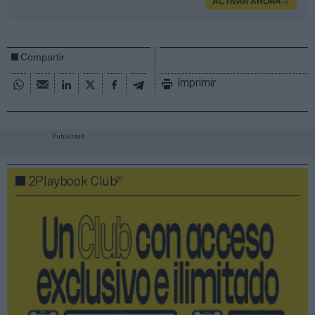
ACTIVAR AHORA
Compartir
Imprimir
Publicidad
2P
2Playbook Club