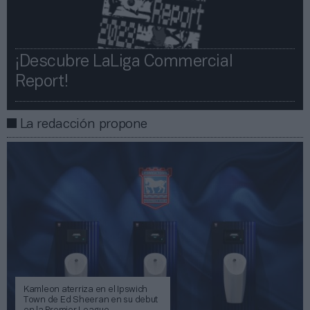
¡Descubre LaLiga Commercial
Report!​​
La redacción propone
Kamleon aterriza en el Ipswich
Town de Ed Sheeran en su debut