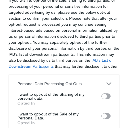
If you wish to opt-out of the sale, sharing to third parties, or
tecnología figuran Arsenal y Manchester United en la
processing of your personal or sensitive information for
Premier League, así como Girona FC, RC Celta y Real
targeted advertising by us, please use the below opt-out
Sociedad en LaLiga. También está presente en otros
section to confirm your selection. Please note that after your
mercados europeos con acuerdos con Parma Calcio y
FC Famalicão.
opt-out request is processed you may continue seeing
interest-based ads based on personal information utilized by
us or personal information disclosed to third parties prior to
your opt-out. You may separately opt-out of the further
disclosure of your personal information by third parties on the
IAB’s list of downstream participants. This information may
also be disclosed by us to third parties on the
IAB’s List of
Downstream Participants
that may further disclose it to other
third parties.
Personal Data Processing Opt Outs
I want to opt-out of the Sharing of my
personal data.
Opted In
I want to opt-out of the Sale of my
Personal Data.
Opted In