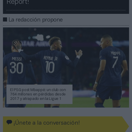
Report!​​
La redacción propone
El PSG post Mbappé: un club con
764 millones en pérdidas desde
2017 y atrapado en la Ligue 1
¡Únete a la conversación!