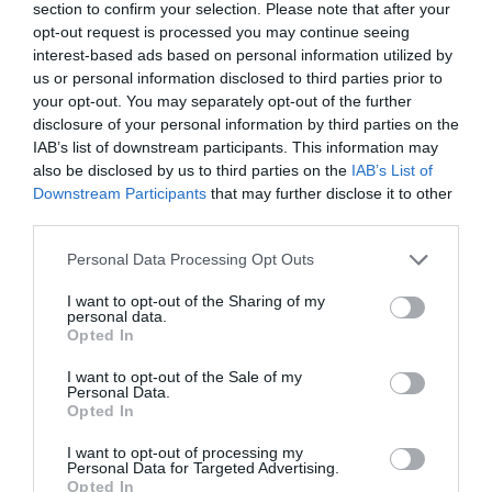
section to confirm your selection. Please note that after your
tipología de activos, marcas, categorías de producto y
opt-out request is processed you may continue seeing
valor económico aproximado de cada acuerdo. Si
interest-based ads based on personal information utilized by
quieres más información, contacta con nosotros a
us or personal information disclosed to third parties prior to
través de
intelligence@2playbook.com
.
your opt-out. You may separately opt-out of the further
disclosure of your personal information by third parties on the
Añadir
2Playbook
como fuente preferida de Google
IAB’s list of downstream participants. This information may
de forma gratuita
also be disclosed by us to third parties on the
IAB’s List of
Mantente informado con las últimas noticias de actualidad.
Downstream Participants
that may further disclose it to other
ACTIVAR AHORA
third parties.
Personal Data Processing Opt Outs
Compartir
I want to opt-out of the Sharing of my
personal data.
Imprimir
Opted In
I want to opt-out of the Sale of my
Índex
2P
Personal Data.
Opted In
Paris Saint Germain (PSG)
I want to opt-out of processing my
Personal Data for Targeted Advertising.
Opted In
Operaciones corporativas