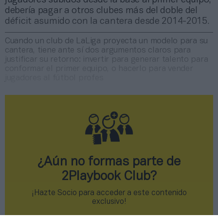
debería pagar a otros clubes más del doble del
déficit asumido con la cantera desde 2014-2015.
Cuando un club de LaLiga proyecta un modelo para su
cantera, tiene ante sí dos argumentos claros para
justificar su retorno: invertir para generar talento para
conformar el primer equipo, o hacerlo para vender
jugadores al fútbol profes
¿Aún no formas parte de
2Playbook Club?
¡Hazte Socio para acceder a este contenido
exclusivo!