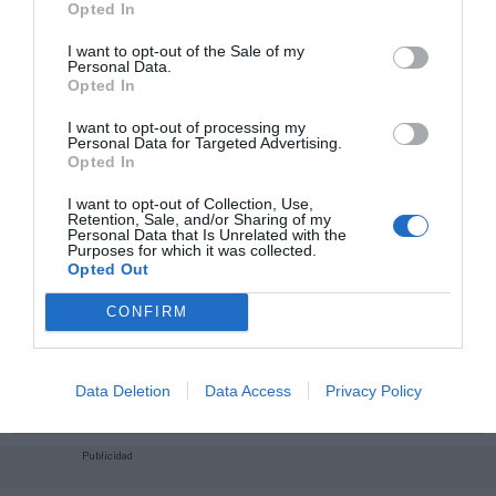
2Playbook Club
Opted In
I want to opt-out of the Sale of my
Personal Data.
Opted In
I want to opt-out of processing my
Personal Data for Targeted Advertising.
Opted In
I want to opt-out of Collection, Use,
Retention, Sale, and/or Sharing of my
Personal Data that Is Unrelated with the
Purposes for which it was collected.
Opted Out
CONFIRM
¡Haz click aquí y accede sin límites a contenidos
y eventos para Socios!​​​​​​​
Data Deletion
Data Access
Privacy Policy
Publicidad