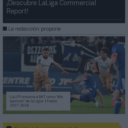
¡Descubre LaLiga Commercial
Report!​​
La redacción propone
La LFP renueva a BKT como ‘title
sponsor’ de la Ligue 2 hasta
2027-2028