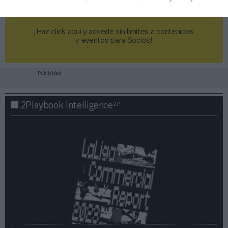
¡Haz click aquí y accede sin límites a contenidos
y eventos para Socios!​​​​​​​
Publicidad
2P
2Playbook Intelligence