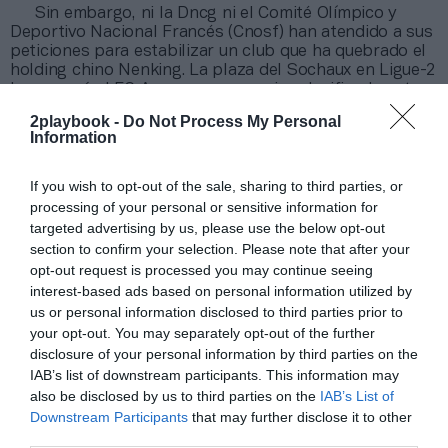
Sin embargo, ni la Dncg ni el Comité Olímpico y
Deportivo Nacional Francés (Cnosf) han atendido a sus
peticiones para estabilizar un club que ha quebrado el
holding chino Nenking. La plaza del Sochaux en Ligue-2
la ocupará el FC Annecy, como mejor clasificado entre
los descendidos de la categoría en 2022-2023.
2playbook -
Do Not Process My Personal
Information
Añadir
2Playbook
como fuente preferida de Google
de forma gratuita
If you wish to opt-out of the sale, sharing to third parties, or
Mantente informado con las últimas noticias de actualidad.
processing of your personal or sensitive information for
ACTIVAR AHORA
targeted advertising by us, please use the below opt-out
section to confirm your selection. Please note that after your
opt-out request is processed you may continue seeing
Compartir
interest-based ads based on personal information utilized by
us or personal information disclosed to third parties prior to
Imprimir
your opt-out. You may separately opt-out of the further
disclosure of your personal information by third parties on the
IAB’s list of downstream participants. This information may
Índex
2P
also be disclosed by us to third parties on the
IAB’s List of
Downstream Participants
that may further disclose it to other
Ligue 1
third parties.