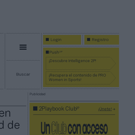
Login
Registro
Menú
2P
Push
¡Descubre Intelligence 2P!
Buscar
¡Recupera el contenido de PRO
Women in Sports!
Publicidad
2P
2Playbook Club
¡Únete!
 en
d de