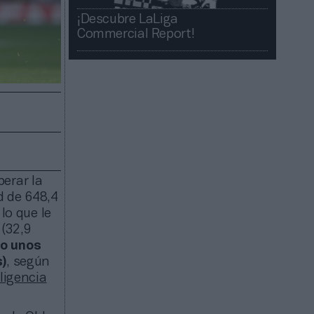
¡Descubre LaLiga
Commercial Report!​​
erar la
d de 648,4
lo que le
 (32,9
o unos
s)
, según
ligencia