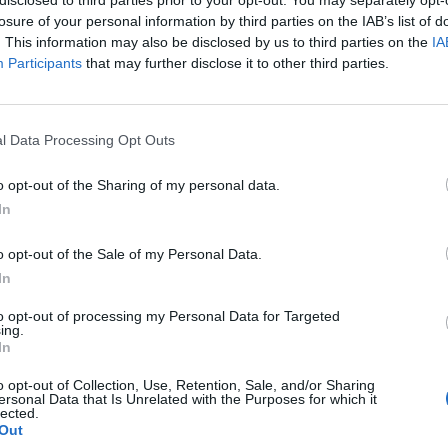
 un 23%,
hasta 136,4 millones de libras (156,4 millon
losure of your personal information by third parties on the IAB’s list of
imo, sus ingresos por televisión se ajustaron un 2,7%
. This information may also be disclosed by us to third parties on the
IA
de libras (239,8 millones de euros) al pasar de compe
Participants
that may further disclose it to other third parties.
sputar Europa League el pasado curso.
ook Intelligence para acceder 
l Data Processing Opt Outs
ieros estandarizados de más 
o opt-out of the Sharing of my personal data.
uropa y a sus principales rati
In
o opt-out of the Sale of my Personal Data.
In
to opt-out of processing my Personal Data for Targeted
4% en el gasto en plantilla, hasta 380 millones
ing.
In
del gasto, destaca la reducción del 14% en el gasto en
, ligado a los jugadores del primer equipo masculin
o opt-out of Collection, Use, Retention, Sale, and/or Sharing
de libras (380 millones de euros). El total de gastos 
ersonal Data that Is Unrelated with the Purposes for which it
lected.
,1 millones de libras (781,2 millones de euros), con u
Out
nteranual.