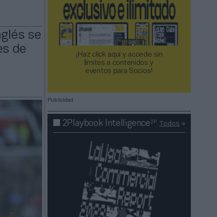
nglés se
es de
¡Haz click aquí y accede sin
límites a contenidos y
eventos para Socios!​​​​​​​
Publicidad
2P
2Playbook Intelligence
Todos