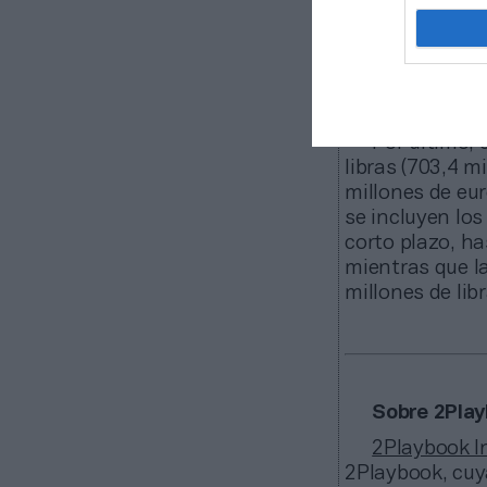
Asimismo,
l
libras (23,4 mi
que las amortiz
millones de euro
Por último, 
libras (703,4 m
millones de eur
se incluyen lo
corto plazo, ha
mientras que l
millones de lib
Sobre 2Play
2Playbook In
2Playbook, cuy