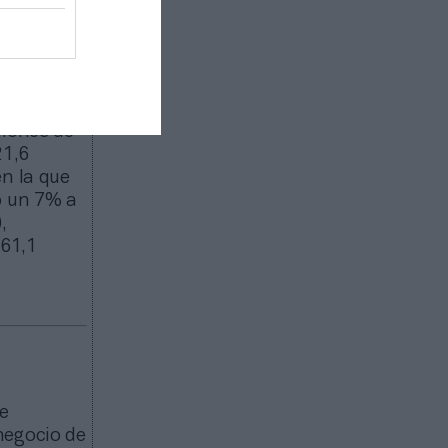
nes de
 mientras
ibras (198
uipo”.
llones de
21,6
en la que
ó un 7% a
,
161,1
e
negocio de