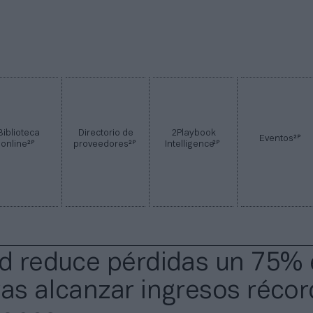
Biblioteca
Directorio de
2Playbook
2P
Eventos
2P
2P
2P
online
proveedores
Intelligence
ed reduce pérdidas un 75%
ras alcanzar ingresos récor