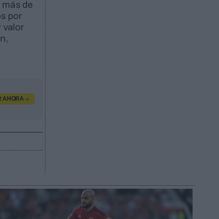
o más de
s por
 valor
n,
R AHORA