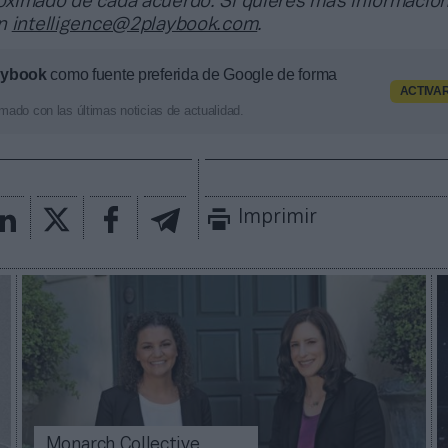
ximado de cada acuerdo. Si quieres más información
en
intelligence@2playbook.com
.
aybook
como fuente preferida de Google de forma
ACTIVA
mado con las últimas noticias de actualidad.
Imprimir
Monarch Collective