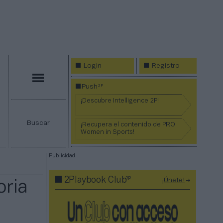
Login
Registro
Menú
2P
Push
¡Descubre Intelligence 2P!
Buscar
¡Recupera el contenido de PRO
Women in Sports!
Publicidad
2P
2Playbook Club
¡Únete!
oria