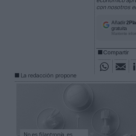
económico apro
con nosotros 
Añadir
2Pl
gratuita
Mantente infor
Compartir
La redacción propone
No es filantropía, es