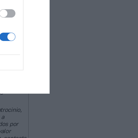
del
Angel
ncisco
portivas
ares
(92
 fondo ya
rtir.
ado de
egocio de
as
trocinio,
 a
dos por
valor