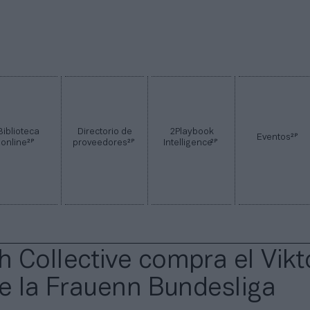
Biblioteca
Directorio de
2Playbook
2P
Eventos
2P
2P
2P
online
proveedores
Intelligence
 Collective compra el Vikt
de la Frauenn Bundesliga