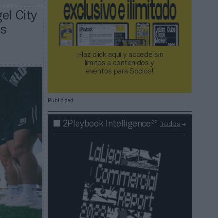
el City
os
¡Haz click aquí y accede sin
límites a contenidos y
eventos para Socios!​​​​​​​
Publicidad
2P
2Playbook Intelligence
Todos