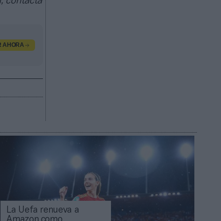
, contacta
R AHORA
La Uefa renueva a
Amazon como