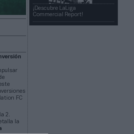
¡Descubre LaLiga
Commercial Report!​​
nversión
mpulsar
de
este
nversiones
Nation FC
la 2.
talla la
a