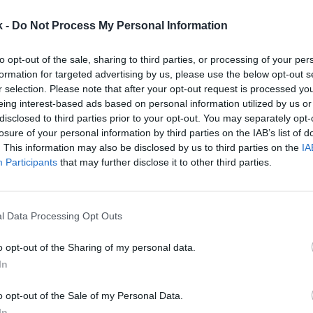
 partido, el compromiso comunitario y las alianzas
l club.
k -
Do Not Process My Personal Information
taca que su decisión responde a la convicción en el
lemán, apoyado por una
fuerte base de aficionados 
to opt-out of the sale, sharing to third parties, or processing of your per
formation for targeted advertising by us, please use the below opt-out s
la Frauen Bundesliga
, que la Federación Alemana de 
r selection. Please note that after your opt-out request is processed y
rcles estiman alcanzará
130 millones de euros en in
eing interest-based ads based on personal information utilized by us or
n 2031–2032
, según se detalla en el comunicado.
disclosed to third parties prior to your opt-out. You may separately opt-
emenino en Alemania y, especialmente, en Berlín, tien
losure of your personal information by third parties on the IAB’s list of
ra convertirse en referente mundial”, según se deta
. This information may also be disclosed by us to third parties on the
IA
Participants
that may further disclose it to other third parties.
ia Berlin cuenta con cerca de
250 inversores
, entre e
s futbolistas Ariane Hingst, y las cofundadoras del 
l Data Processing Opt Outs
sta) y Verena Pausder (empresaria). La entidad ha f
rciales con
Nike, Scalable Capital, Karo Healthcare 
o opt-out of the Sharing of my personal data.
ar el estadio de Lichterfelde en su primer partido de
p
In
o opt-out of the Sale of my Personal Data.
 inversión con más de 250 millones para
fútfem
In