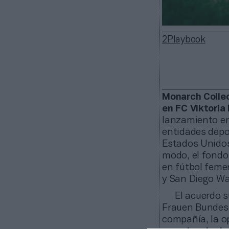
2Playbook
Monarch Collec
en FC Viktoria 
lanzamiento en
entidades depor
Estados Unidos
modo, el fondo
en fútbol feme
y San Diego Wa
El acuerdo 
Frauen Bundesli
compañía, la 