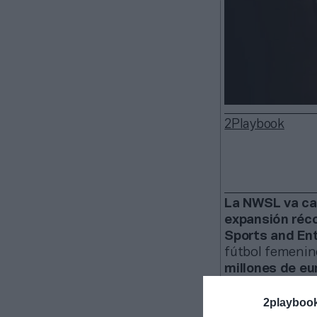
2Playbook
La NWSL va cam
expansión réc
Sports and En
fútbol femenino
millones de eu
La
fecha de
2playboo
próximo
se su