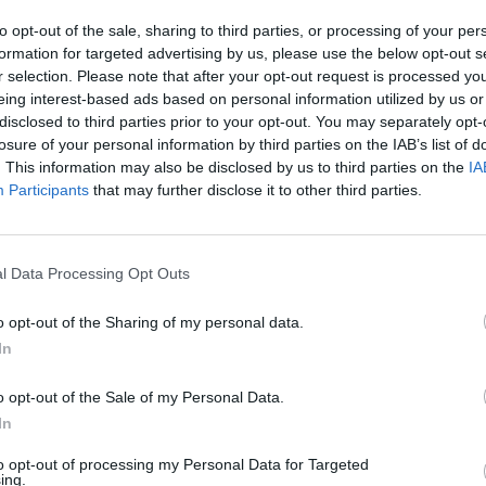
su salida en 2017,
y Denver
. Los promotores de esta
to opt-out of the sale, sharing to third parties, or processing of your per
 100 millones de dólares
, pero el
fee
sigue creciendo
formation for targeted advertising by us, please use the below opt-out s
r selection. Please note that after your opt-out request is processed y
eing interest-based ads based on personal information utilized by us or
disclosed to third parties prior to your opt-out. You may separately opt-
onado
losure of your personal information by third parties on the IAB’s list of
quicias de la NWSL se revalorizan un 57% en 2024 y ya rozan los 100 mil
. This information may also be disclosed by us to third parties on the
IA
Participants
that may further disclose it to other third parties.
ará un 50% que Denver, y Denver desembolsó el dobl
l Data Processing Opt Outs
53 millones de dólares (46 millones de euros) que a
ancisco) y Boston Legacy, en operaciones cerradas e
o opt-out of the Sharing of my personal data.
de las franquicias alcanzó los
1.460 millones de dó
In
 de euros) en 2024, con
una revalorización del 57% i
ndador de la cadena de ferretería The Home Depot 
o opt-out of the Sale of my Personal Data.
nquicia, es un viejo conocido del deporte estadounid
In
nte, del de Atlanta. A través de AMB Sports and
to opt-out of processing my Personal Data for Targeted
, es
propietario de los Atlanta Falcons (NFL),
del
Atl
ing.