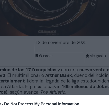
12 de noviembre de 2025
Guardar
Me gusta
ino de las 17 franquicias
y con una
nueva venta 
ord
. El multimillonario
Arthur Blank
, dueño del holdi
tertainment
, lidera la llegada de la liga estadounide
 a Atlanta. El precio a pagar:
165 millones de dólar
ros)
, según avanza
The Athletic
.
 estreno
de esta nueva franquicia será
en 2028
.
Ya 
k -
Do Not Process My Personal Information
man dos franquicias más
a la competición:
Boston
,