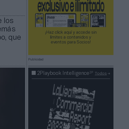
e los
demás
¡Haz click aquí y accede sin
o, que
límites a contenidos y
eventos para Socios!​​​​​​​
Publicidad
2P
2Playbook Intelligence
Todos