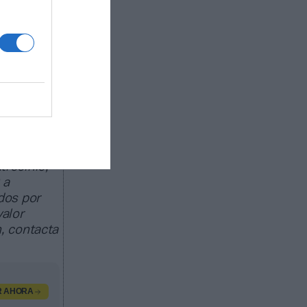
asa de la
ado de
egocio de
as
trocinio,
 a
dos por
valor
, contacta
R AHORA