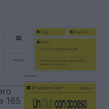
Login
Registro
Menú
2P
Push
¡Descubre Intelligence 2P!
Buscar
¡Recupera el contenido de PRO
Women in Sports!
Publicidad
2P
2Playbook Club
¡Únete!
ero
de 165