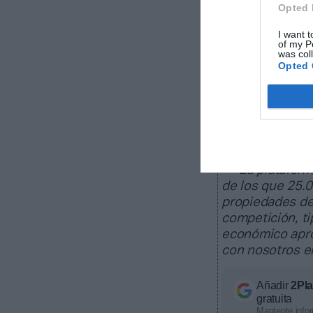
United (MLS)
y
Opted 
nueva franquic
I want t
of my P
was col
Opted 
Sobre Intell
Intelligence
2Playbook, cuya
60 clubes de La
europeas; 22 c
La plataform
de los que 25.
propiedades de
competición, ti
económico apro
con nosotros 
Añadir
2Pl
gratuita
Mantente infor