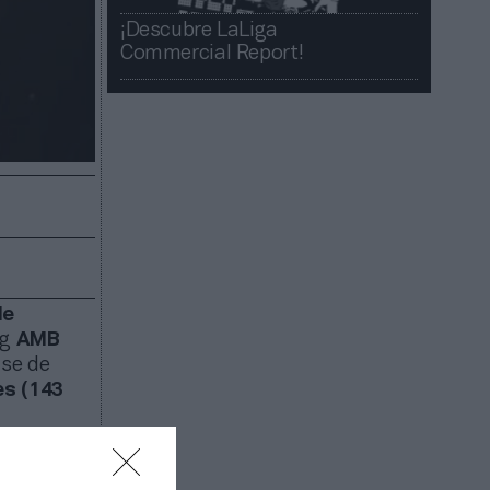
¡Descubre LaLiga
Commercial Report!​​
de
ng
AMB
nse de
es (143
este
 que