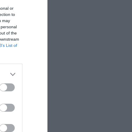
 última
ya
sonal or
 a un alto
ection to
ou may
 personal
out of the
 downstream
lones de
B’s List of
e
bonaron
n 2023. El
lares
nteranual
.
y mecenas
ense y,
anta