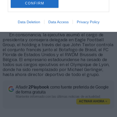
CONFIRM
millones de euros para facilitar la obtención de una
línea de crédito por otros 30 millones. “Desempeñó un
papel activo en el apoyo a la dirección ejecutiva del
OL”, admite la entidad, que se ha comprometido a
Data Deletion
Data Access
Privacy Policy
recortar el gasto en plantilla deportiva desde este
mismo año.
En consonancia, la ejecutiva asumió el cargo de
presidenta y consejera delegada en Eagle Football
Group, el holding a través del que John Textor controla
el conjunto francés junto al Botafogo de Brasil, el FC
Florida de Estados Unidos y el RWDM Brussels de
Bélgica. El empresario estadounidense ha cesado de
todos sus cargos ejecutivos en el Olympique de Lyon,
donde ha sido reemplazado por Michael Gerlinger,
hasta ahora director deportivo de todo el grupo.
Añadir
2Playbook
como fuente preferida de Google
de forma gratuita
Mantente informado con las últimas noticias de actualidad.
ACTIVAR AHORA