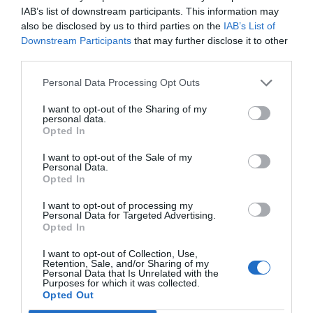
femenino a Kynisca, que a su vez abonó 26,9 millones
IAB’s list of downstream participants. This information may
por el uso de la marca del Lyon para el
recientemente
also be disclosed by us to third parties on the
IAB’s List of
renombrado OL Lyoness
. Por último, la organización de
Downstream Participants
that may further disclose it to other
eventos aportó 18,7 millones de euros, un 57% menos
third parties.
al perder el negocio del OL Vallée Arena (9,1 millones),
sufrir un descenso de visitantes al tour y encuentros
Personal Data Processing Opt Outs
corporativos (5,7 millones) y no reeditarse citas
deportivas que supusieron una gran taquilla, como el
I want to opt-out of the Sharing of my
Mundial de Rugby.
personal data.
Opted In
Un salvavidas llamado Michele Kang
I want to opt-out of the Sale of my
Ante esta situación, la única vía para que el Lyon
Personal Data.
mantenga su plaza en la Ligue 1 ha sido la irrupción de
Opted In
Michele Kang. La empresaria pagó 11 millones de euros
en 2023-2024 por una participación adicional del
I want to opt-out of processing my
31,95% en el vehículo creado para operar el OL
Personal Data for Targeted Advertising.
Opted In
Lyoness, de modo que el club de la Ligue 1 bajaba su
porcentaje al 15,14%. Esa cifra se suma a lo pagado
I want to opt-out of Collection, Use,
por el derecho a usar la marca durante los próximos 50
Retention, Sale, and/or Sharing of my
años.
Personal Data that Is Unrelated with the
Purposes for which it was collected.
Pero el papel de la empresaria no se ha quedado
Opted Out
ahí, ya que también es ella la que cubrió
mayoritariamente una inyección de capital de 87