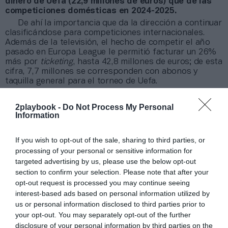
dinero de Uefa (22,9 millones de euros) que de las
competiciones domésticas en 2024-2025.
De ahí la importancia que da la dirección a continuar
clasificándose para competiciones internacionales.
Además de la televisión, el hecho de competir el año
pasado en Europa League le permitió facturar un 26%
más por
ticketing
, hasta 42,8 millones de euros; de esta
cifra, 7,7 millones se corresponden con abonos y
taquilla general para el torneo de Uefa.
En el plano comercial, las desinversiones en todos
los negocios alrededor del equipo masculino también
2playbook -
Do Not Process My Personal
se han notado. Pese a la renovación de Groupama por
Information
los
naming rights
del estadio hasta 2030,
los ingresos
por patrocinio y publicidad bajaron un 18%
If you wish to opt-out of the sale, sharing to third parties, or
interanual, hasta 30,4 millones de euros.
De los 6,8
processing of your personal or sensitive information for
millones que se dejaron de facturar, hay 4,7 millones
targeted advertising by us, please use the below opt-out
que se atribuyen a que el OL Vallée Arena y los equipos
femeninos -el de Francia y el de la NWSL- ya no se
section to confirm your selection. Please note that after your
consolidan dentro del grupo.
opt-out request is processed you may continue seeing
Los ingresos por la explotación de marca cayeron
interest-based ads based on personal information utilized by
un 55%, ya que las ventas de
merchandising
se
us or personal information disclosed to third parties prior to
mantuvieron estables en 12,7 millones, pero se recogió
your opt-out. You may separately opt-out of the further
el impacto de la venta un año antes del equipo
disclosure of your personal information by third parties on the