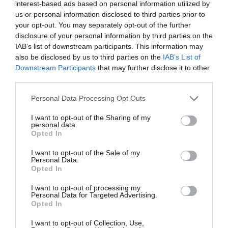
de Nueva York. Dos operaciones corporativas que
interest-based ads based on personal information utilized by
debería ayudar al OL a cerrar el
agujero de más de 325
us or personal information disclosed to third parties prior to
millones
que ha acumulado en las últimas cinco
your opt-out. You may separately opt-out of the further
temporadas.
disclosure of your personal information by third parties on the
IAB’s list of downstream participants. This information may
also be disclosed by us to third parties on the
IAB’s List of
Sobre Intelligence 2P
Downstream Participants
that may further disclose it to other
Intelligence 2P
es la unidad de estrategia e
third parties.
inteligencia de mercado de 2Playbook, cuya plataforma
de datos monitoriza en tiempo real el negocio de 60
Personal Data Processing Opt Outs
clubes de LaLiga, Liga F y Primera Federación; 200
clubes de ligas europeas; 22 clubes de ACB y Primera
I want to opt-out of the Sharing of my
FEB.
personal data.
Opted In
La plataforma también contabiliza la asistencia a
todos los eventos deportivos, de entretenimiento y
I want to opt-out of the Sale of my
música en España, así como más de 25.000 contratos
Personal Data.
de patrocinio en el mercado español y otros 7.000
Opted In
contratos de las ligas europeas y norteamericanas de
fútbol y baloncesto, segmentados por competición,
I want to opt-out of processing my
tipología de activos, marcas, categorías de producto y
Personal Data for Targeted Advertising.
valor económico aproximado de cada acuerdo. Si
Opted In
quieres más información, contacta con nosotros a
través de
intelligence@2playbook.com
.
I want to opt-out of Collection, Use,