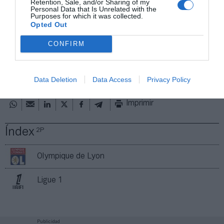
Retention, Sale, and/or Sharing of my
Personal Data that Is Unrelated with the
Purposes for which it was collected.
Añadir
2Playbook
como fuente preferida de Google
Opted Out
de forma gratuita
Mantente informado con las últimas noticias de actualidad.
CONFIRM
ACTIVAR AHORA
Data Deletion
Data Access
Privacy Policy
Compartir
Imprimir
Índex
2P
Olympique de Lyon
Ligue 1
Publicidad