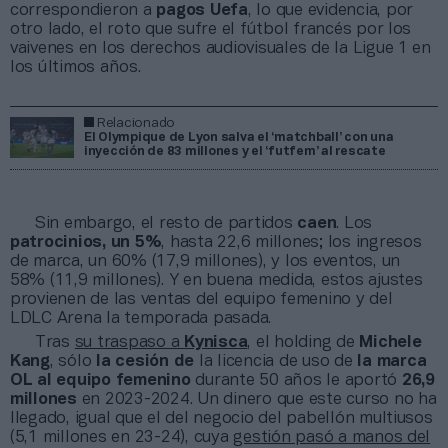
correspondieron a
pagos Uefa
, lo que evidencia, por
otro lado, el roto que sufre el fútbol francés por los
vaivenes en los derechos audiovisuales de la Ligue 1 en
los últimos años.
Relacionado
El Olympique de Lyon salva el ‘matchball’ con una
inyección de 83 millones y el ‘futfem’ al rescate
Sin embargo, el resto de partidos
caen
. Los
patrocinios, un 5%
, hasta 22,6 millones; los ingresos
de marca, un 60% (17,9 millones), y los eventos, un
58% (11,9 millones). Y en buena medida, estos ajustes
provienen de las ventas del equipo femenino y del
LDLC Arena la temporada pasada.
Tras
su traspaso a
Kynisca
, el holding de
Michele
Kang
, sólo
la cesión de
la licencia de uso de
la marca
OL al equipo femenino
durante 50 años le aportó
26,9
millones
en 2023-2024. Un dinero que este curso no ha
llegado, igual que el del negocio del pabellón multiusos
(5,1 millones en 23-24), cuya
gestión pasó a manos del