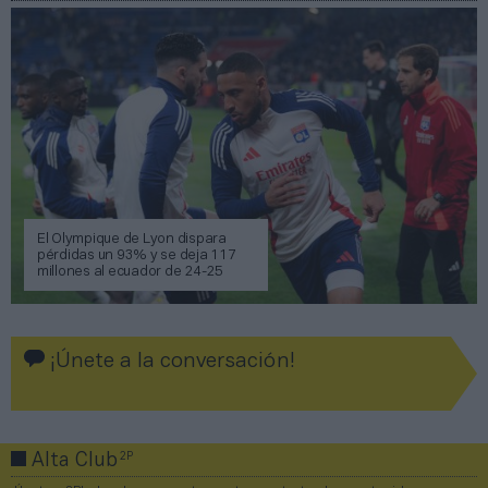
El Olympique de Lyon dispara
pérdidas un 93% y se deja 117
millones al ecuador de 24-25
¡Únete a la conversación!
2P
Alta Club