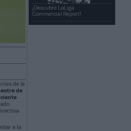
¡Descubre LaLiga
Commercial Report!​​
isis de la
mestre de
iciente
tado
irectiva
ilar a la