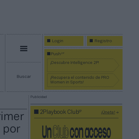
Login
Registro
Menú
2P
Push
¡Descubre Intelligence 2P!
Buscar
¡Recupera el contenido de PRO
Women in Sports!
Publicidad
2P
2Playbook Club
¡Únete!
rimer
 por