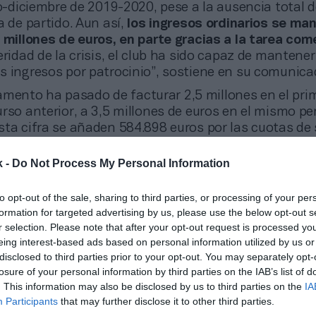
io-diciembre de 2019-2020, pese a la ausencia total 
a de partido. Aun así,
los ingresos ordinarios se ma
 millones de euros, en parte gracias a la tarea com
eridad de la crisis, el club ha sido capaz de mantener
s ingresos por patrocinio”, sostiene en su comunica
amento ha pasado de facturar 2,5 millones en el pri
rso anterior, a 3,5 millones de euros en el mismo pe
sta cifra se añaden 584.898 euros por las cuotas de
 pueden cobrarlo en tanto que son los propietarios de
por los derechos de televisión
. Y la facturación serí
k -
Do Not Process My Personal Information
2,5 millones que LaLiga ya le ha anunciado que no c
ad de ajustar un 5% los derechos con las televisione
to opt-out of the sale, sharing to third parties, or processing of your per
00 euros correspondientes a 2019-2020.
formation for targeted advertising by us, please use the below opt-out s
r selection. Please note that after your opt-out request is processed y
 gasto salarial, el club ha mantenido estable esta 
eing interest-based ads based on personal information utilized by us or
ones de euros en los primeros seis meses del ejerci
disclosed to third parties prior to your opt-out. You may separately opt-
a que el extra de ingresos que se ha asegurado con 
losure of your personal information by third parties on the IAB’s list of
tbolistas, que en total supondrán más de cuatro mill
. This information may also be disclosed by us to third parties on the
IA
is Perea al CD Leganés (3 millones) y el porcentaje qu
Participants
that may further disclose it to other third parties.
su canterano Álex Berenguer (1,37 millones) por el Ath