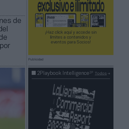
ones de
del
¡Haz click aquí y accede sin
de
límites a contenidos y
eventos para Socios!​​​​​​​
 por
Publicidad
2P
2Playbook Intelligence
Todos