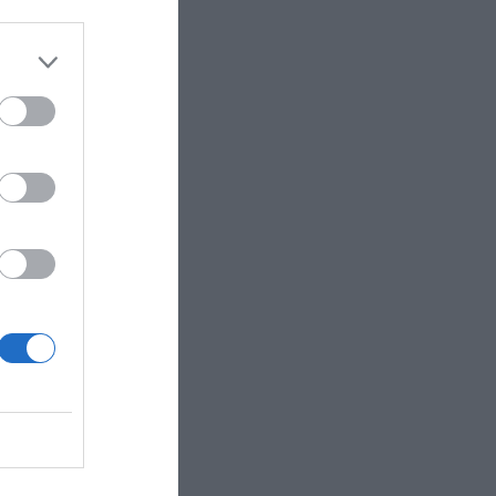
sto
 euros en
te tiene
euda ha
ia ha
lación del
adicional
a suma de
levado,
a medida