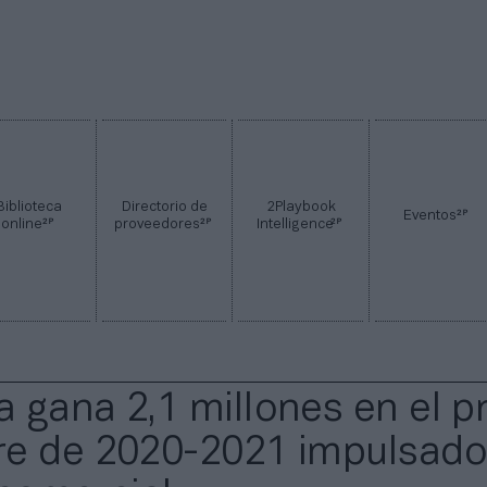
Biblioteca
Directorio de
2Playbook
2P
Eventos
2P
2P
2P
online
proveedores
Intelligence
 gana 2,1 millones en el p
e de 2020-2021 impulsado