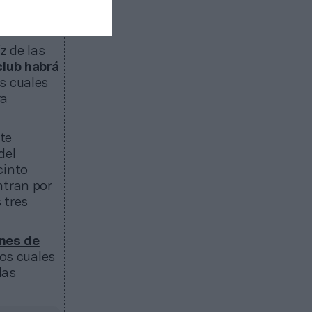
e
z de las
club habrá
os cuales
ra
ste
del
cinto
ntran por
 tres
ones de
los cuales
las