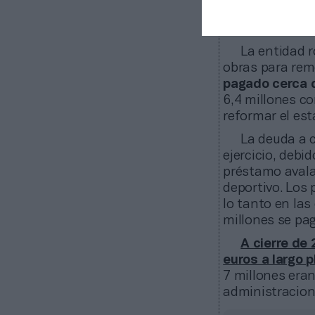
en que se vaya 
normalice”, acl
La entidad r
obras para rem
pagado cerca d
6,4 millones c
reformar el es
La deuda a c
ejercicio, debi
préstamo avalad
deportivo. Los 
lo tanto en las
millones se pa
A cierre de
euros a largo p
7 millones era
administracion