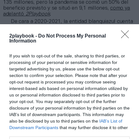
135 millones, pero la pandemia se comió un 50% del
beneficio previsto y se situó en 9,1 millones,
como ya
adelantó
2Playbook
.
De cara a 2020-2021, la entidad blanquiazul cuenta
con un presupuesto de 72,5 millones de euros, el más
elevado de la Segunda División. La dirección
2playbook -
Do Not Process My Personal
encabezada por José María Durán contempla una caída
Information
de ingresos del 50% respecto al cierre de 2019-2020.
If you wish to opt-out of the sale, sharing to third parties, or
Añadir
2Playbook
como fuente preferida de Google
processing of your personal or sensitive information for
de forma gratuita
targeted advertising by us, please use the below opt-out
Mantente informado con las últimas noticias de actualidad.
section to confirm your selection. Please note that after your
ACTIVAR AHORA
opt-out request is processed you may continue seeing
interest-based ads based on personal information utilized by
us or personal information disclosed to third parties prior to
Compartir
your opt-out. You may separately opt-out of the further
disclosure of your personal information by third parties on the
Imprimir
IAB’s list of downstream participants. This information may
also be disclosed by us to third parties on the
IAB’s List of
Downstream Participants
that may further disclose it to other
Índex
2P
third parties.