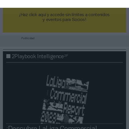
¡Haz click aquí y accede sin límites a contenidos
y eventos para Socios!​​​​​​​
Publicidad
2P
2Playbook Intelligence