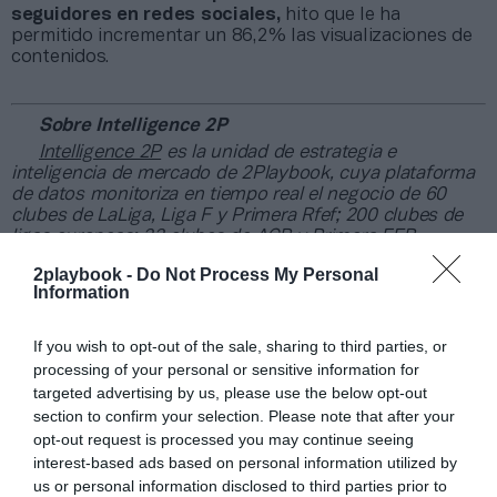
seguidores en redes sociales,
hito que le ha
permitido incrementar un 86,2% las visualizaciones de
contenidos.
Sobre Intelligence 2P
Intelligence 2P
es la unidad de estrategia e
inteligencia de mercado de 2Playbook, cuya plataforma
de datos monitoriza en tiempo real el negocio de 60
clubes de LaLiga, Liga F y Primera Rfef; 200 clubes de
ligas europeas; 22 clubes de ACB y Primera FEB.
La plataforma también contabiliza la asistencia a
2playbook -
Do Not Process My Personal
todos los eventos deportivos, de entretenimiento y
Information
música en España, así como más de 25.000 contratos
de patrocinio en el mercado español y otros 7.000
If you wish to opt-out of the sale, sharing to third parties, or
contratos de las ligas europeas y norteamericanas de
processing of your personal or sensitive information for
fútbol y baloncesto, segmentados por competición,
tipología de activos, marcas, categorías de producto y
targeted advertising by us, please use the below opt-out
valor económico aproximado de cada acuerdo. Si
section to confirm your selection. Please note that after your
quieres más información, contacta con nosotros a
opt-out request is processed you may continue seeing
través de
intelligence@2playbook.com
.
interest-based ads based on personal information utilized by
us or personal information disclosed to third parties prior to