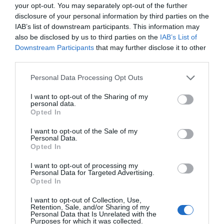
Añadir
2Playbook
como fuente preferida de Google
your opt-out. You may separately opt-out of the further
de forma gratuita
disclosure of your personal information by third parties on the
Mantente informado con las últimas noticias de actualidad.
IAB’s list of downstream participants. This information may
ACTIVAR AHORA
also be disclosed by us to third parties on the
IAB’s List of
Downstream Participants
that may further disclose it to other
third parties.
Compartir
Personal Data Processing Opt Outs
Imprimir
I want to opt-out of the Sharing of my
personal data.
Opted In
Índex
2P
I want to opt-out of the Sale of my
Personal Data.
RCD Espanyol
Opted In
I want to opt-out of processing my
Personal Data for Targeted Advertising.
Opted In
Publicidad
I want to opt-out of Collection, Use,
Retention, Sale, and/or Sharing of my
Personal Data that Is Unrelated with the
2P
2Playbook Club
Purposes for which it was collected.