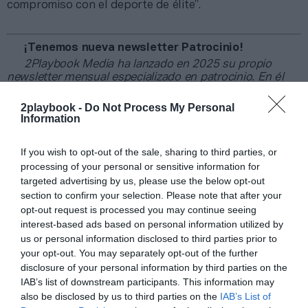
compromiso con el deporte de élite”.
¡Tenemos nueva newsletter Patrocinio!
2Playbook Media ha lanzado en 2025 su propio
newsletter mensual especializado en patrocinio. En él
tomamos el pulso al sector abordando el tema que ha
marcado la actualidad del sector, además de ofrecer un
2playbook -
Do Not Process My Personal
recap de los principales contratos de patrocinio
Information
cerrados en España, Europa y Norteamérica en los
últimos 30 días y una entrevista con directores/as de las
If you wish to opt-out of the sale, sharing to third parties, or
principales marcas.
Aquí puedes apuntarte gratis
.
processing of your personal or sensitive information for
targeted advertising by us, please use the below opt-out
Añadir
2Playbook
como fuente preferida de Google
section to confirm your selection. Please note that after your
de forma gratuita
opt-out request is processed you may continue seeing
Mantente informado con las últimas noticias de actualidad.
interest-based ads based on personal information utilized by
ACTIVAR AHORA
us or personal information disclosed to third parties prior to
your opt-out. You may separately opt-out of the further
disclosure of your personal information by third parties on the
Compartir
IAB’s list of downstream participants. This information may
also be disclosed by us to third parties on the
IAB’s List of
Imprimir