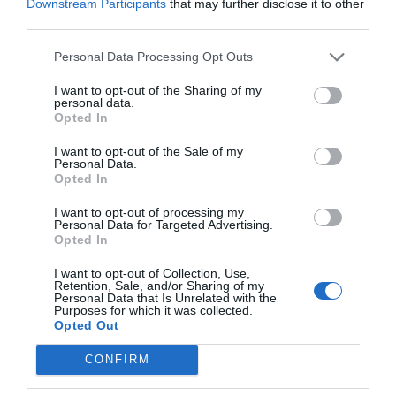
Downstream Participants
that may further disclose it to other
third parties.
Índex
2P
Personal Data Processing Opt Outs
I want to opt-out of the Sharing of my
RCD Espanyol
personal data.
Opted In
I want to opt-out of the Sale of my
Personal Data.
Publicidad
Opted In
I want to opt-out of processing my
2P
2Playbook Club
Personal Data for Targeted Advertising.
Opted In
I want to opt-out of Collection, Use,
Retention, Sale, and/or Sharing of my
Personal Data that Is Unrelated with the
Purposes for which it was collected.
Opted Out
CONFIRM