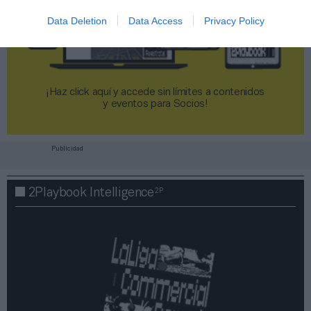
Data Deletion
Data Access
Privacy Policy
¡Haz click aquí y accede sin límites a contenidos
y eventos para Socios!​​​​​​​
Publicidad
2P
2Playbook Intelligence