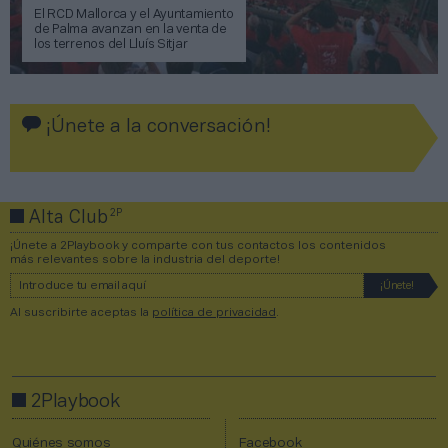
El RCD Mallorca y el Ayuntamiento
de Palma avanzan en la venta de
los terrenos del Lluís Sitjar
¡Únete a la conversación!
2P
Alta Club
¡Únete a 2Playbook y comparte con tus contactos los contenidos
más relevantes sobre la industria del deporte!
Al suscribirte aceptas la
política de privacidad
.
2Playbook
Quiénes somos
Facebook