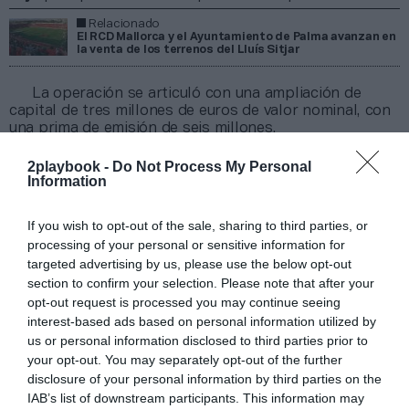
Relacionado
El RCD Mallorca y el Ayuntamiento de Palma avanzan en
la venta de los terrenos del Lluís Sitjar
La operación se articuló con una ampliación de
capital de tres millones de euros de valor nominal, con
una prima de emisión de seis millones.
El club tenía
un valor de mercado de 62,9 millones
2playbook -
Do Not Process My Personal
de euros
en la temporada 2021-2022, un 39% más que
Information
en 2021. La entidad que preside y controla Robert
Sarver ha disparado su facturación en estos dos años
en pandemia, con unos ingresos medios de 47,7
If you wish to opt-out of the sale, sharing to third parties, or
millones de euros, tres veces más respecto a 2018-
processing of your personal or sensitive information for
2019.
targeted advertising by us, please use the below opt-out
section to confirm your selection. Please note that after your
Añadir
2Playbook
como fuente preferida de Google
opt-out request is processed you may continue seeing
de forma gratuita
interest-based ads based on personal information utilized by
Mantente informado con las últimas noticias de actualidad.
us or personal information disclosed to third parties prior to
ACTIVAR AHORA
your opt-out. You may separately opt-out of the further
disclosure of your personal information by third parties on the
IAB’s list of downstream participants. This information may