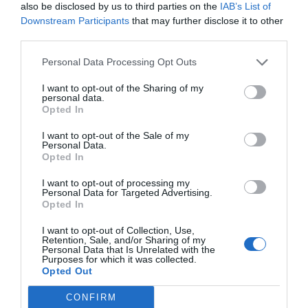
also be disclosed by us to third parties on the
IAB’s List of
Compartir
Downstream Participants
that may further disclose it to other
Imprimir
third parties.
Personal Data Processing Opt Outs
Índex
2P
I want to opt-out of the Sharing of my
personal data.
RCD Mallorca
Opted In
I want to opt-out of the Sale of my
Personal Data.
Opted In
Publicidad
I want to opt-out of processing my
Personal Data for Targeted Advertising.
Opted In
2P
2Playbook Club
I want to opt-out of Collection, Use,
Retention, Sale, and/or Sharing of my
Personal Data that Is Unrelated with the
Purposes for which it was collected.
Opted Out
CONFIRM