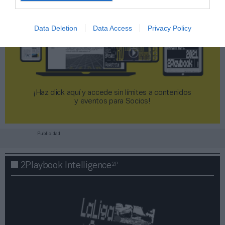
Data Deletion
Data Access
Privacy Policy
¡Haz click aquí y accede sin límites a contenidos
y eventos para Socios!​​​​​​​
Publicidad
2P
2Playbook Intelligence