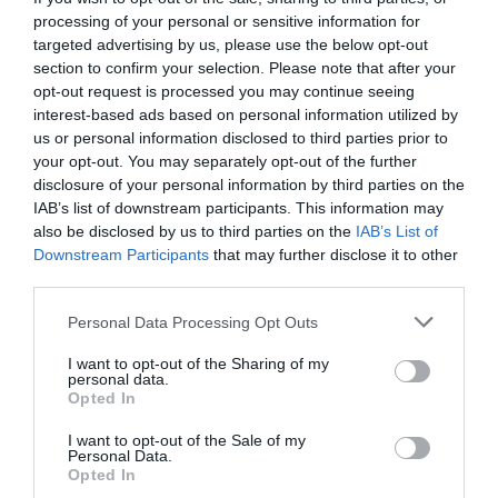
Mallorca, ha asegurado en el comunicado del club que
processing of your personal or sensitive information for
“para nosotros
es muy importante resolver un asunto
que nos ocupaba y preocupaba y que siempre hemos
targeted advertising by us, please use the below opt-out
querido resolver
”. Además, ha destacado que el
section to confirm your selection. Please note that after your
acuerdo permite al club “mirar el futuro con ilusión.
opt-out request is processed you may continue seeing
Apostamos al 100% por nuestro estadio y tener un
interest-based ads based on personal information utilized by
campo de fútbol adaptado en el siglo XXI y que sea un
us or personal information disclosed to third parties prior to
referente mundial”. Díaz se refiere en este punto a
la
your opt-out. You may separately opt-out of the further
reforma integral de Son Moix que tiene en marcha la
disclosure of your personal information by third parties on the
entidad
, aprovechando su presencia en LaLiga
IAB’s list of downstream participants. This information may
Santander y los fondos de CVC.
Con un presupuesto
also be disclosed by us to third parties on the
IAB’s List of
de 20 millones
, los 3,4 millones que recibirá por los
Downstream Participants
that may further disclose it to other
suelos del Lluís Sitjar se reinvertirán en este proyecto.
third parties.
Añadir
2Playbook
como fuente preferida de Google
Personal Data Processing Opt Outs
de forma gratuita
Mantente informado con las últimas noticias de actualidad.
I want to opt-out of the Sharing of my
ACTIVAR AHORA
personal data.
Opted In
I want to opt-out of the Sale of my
Compartir
Personal Data.
Opted In
Imprimir