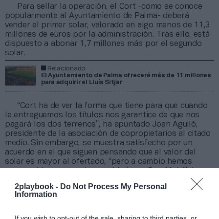
Para sellar la operación, el Cort -como se conoce
popularmente al Ayuntamiento de Palma- deberá
vender el primer solar, valorado en algo menos de 11,3
millones de euros por la administración. Tras ello, está
dispuesto a abonar 1,7 millones más por el segundo
solar.
Relacionado
El Ayuntamiento de Palma ofrecerá más de 11 millones
para adquirir el Lluís Sitjar
“Cort ha de ver la forma que tiene para que cuando
le entreguemos los títulos nos garantice de que nos
pagará los dos terrenos”, ha apuntado Joan Aguiló,
presidente de la asociación de copropietarios al citado
medio. Sin embargo, se muestra satisfecho por un
acuerdo en el que siguen pensando que el valor del
solar es mayor al ofertado, “pero a cambio hemos
conseguido un pase de por vida (para Son Moix)”. Los
que así lo prefieran, podrán contar con dos pases pero
2playbook -
Do Not Process My Personal
con una vigencia de quince años. Los copropietarios
Information
deberán elegir entre una u otra opción.
Alfonso Díaz, director general corporativo del RCD
If you wish to opt-out of the sale, sharing to third parties, or