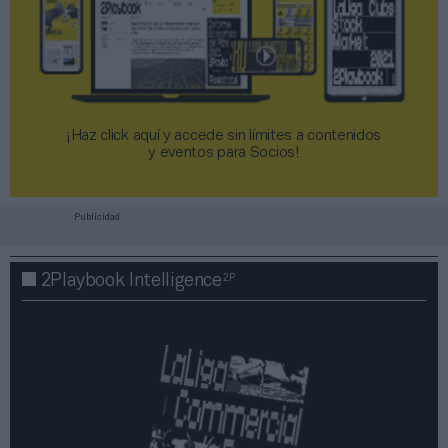
¡Haz click aquí y accede sin límites a contenidos
y eventos para Socios!​​​​​​​
Publicidad
2P
2Playbook Intelligence