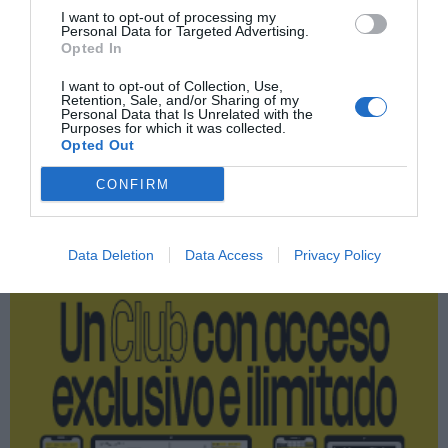
I want to opt-out of processing my
Personal Data for Targeted Advertising.
Opted In
Índex
2P
I want to opt-out of Collection, Use,
Retention, Sale, and/or Sharing of my
RCD Mallorca
Personal Data that Is Unrelated with the
Purposes for which it was collected.
Opted Out
CONFIRM
Publicidad
2P
2Playbook Club
Data Deletion
Data Access
Privacy Policy