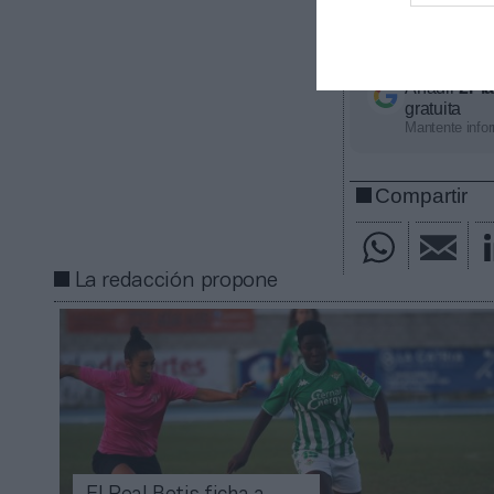
más jóvenes de 
valores por tod
Añadir
2Pl
gratuita
Mantente infor
Compartir
La redacción propone