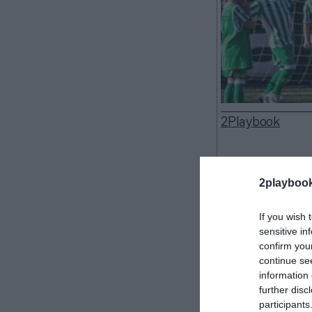
2Playbook
2playboo
El Real Betis B
marca a través
If you wish 
sensitive in
Academy con el
confirm you
al que ya impu
continue se
complementa e
information 
Unidos, México
further disc
La academia 
participants