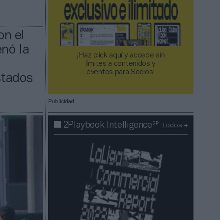
on el
enó la
¡Haz click aquí y accede sin
límites a contenidos y
eventos para Socios!​​​​​​​
stados
Publicidad
2P
2Playbook Intelligence
Todos