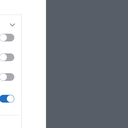
e proyecto
e la
nado por
ll
s de
e los
e United
ndo por el
ía de los
larcón,
Fundación
de el
los
te
 que los