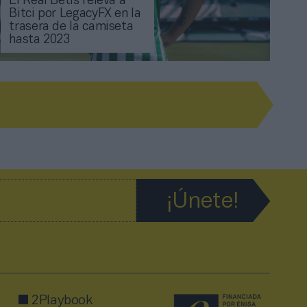
El Real Betis releva a
Bitci por LegacyFX en la
trasera de la camiseta
hasta 2023
2Playbook