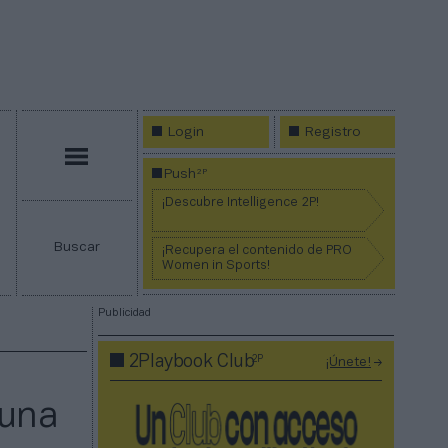
Login
Registro
Menú
2P
Push
¡Descubre Intelligence 2P!
Buscar
¡Recupera el contenido de PRO
Women in Sports!
Publicidad
2P
2Playbook Club
¡Únete!
 una