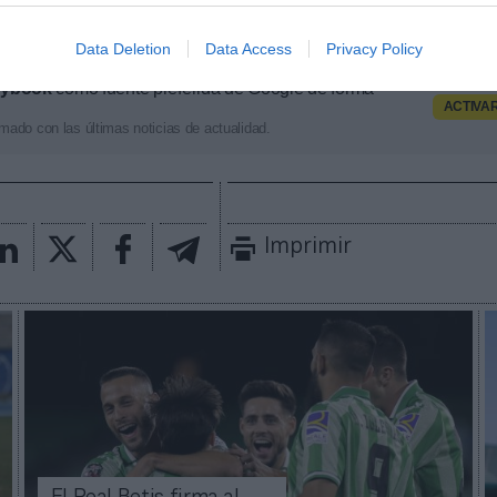
todo el mundo puedan disfrutar del Betis, del depor
o el mundo”, ha añadido.
Data Deletion
Data Access
Privacy Policy
aybook
como fuente preferida de Google de forma
ACTIVA
mado con las últimas noticias de actualidad.
Imprimir