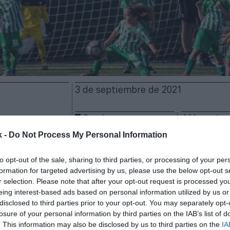
3 de septiembre de 2021
Guardar
Me gusta
k -
Do Not Process My Personal Information
alompié vuelve a trabajar en la internacionalización 
 de las escuelas.
El club ha puesto en marcha una B
to opt-out of the sale, sharing to third parties, or processing of your per
formation for targeted advertising by us, please use the below opt-out s
 apoyo de su fundación en Argelia
, un proyecto q
r selection. Please note that after your opt-out request is processed y
lsó en Zimbabue la pasada temporada. Además, el cl
eing interest-based ads based on personal information utilized by us or
ste proyecto con la
organización de campus en Es
disclosed to third parties prior to your opt-out. You may separately opt-
, Marruecos o China
, entre otros países.
losure of your personal information by third parties on the IAB’s list of
en Argelia se encontrará en Dely Ibrahim para desarr
. This information may also be disclosed by us to third parties on the
IA