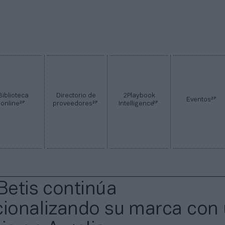
Biblioteca
Directorio de
2Playbook
2P
Eventos
2P
2P
2P
online
proveedores
Intelligence
 Betis continúa
cionalizando su marca con