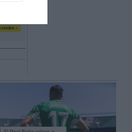
te y sus
R AHORA