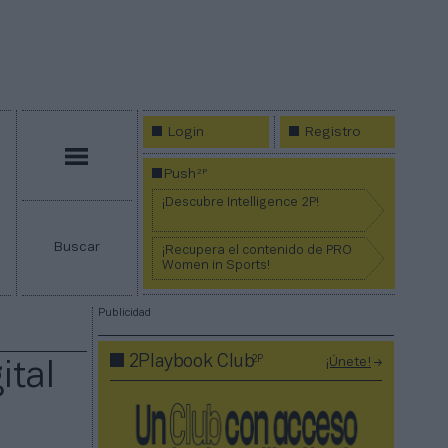
Login
Registro
Menú
2P
Push
¡Descubre Intelligence 2P!
Buscar
¡Recupera el contenido de PRO
Women in Sports!
Publicidad
2P
2Playbook Club
¡Únete!
ital
a