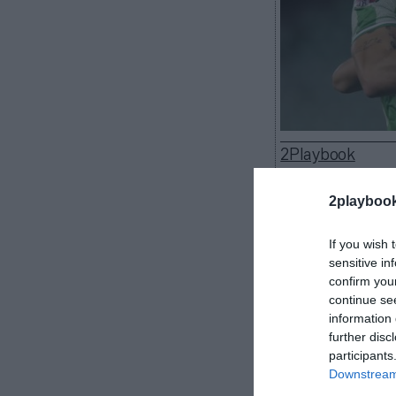
2Playbook
2playboo
If you wish 
Semana fantásti
sensitive in
verdiblanco de
confirm you
acuerdo comerc
continue se
proveedor digit
information 
primer equipo 
further disc
participants
El club est
Downstream 
digitales y de