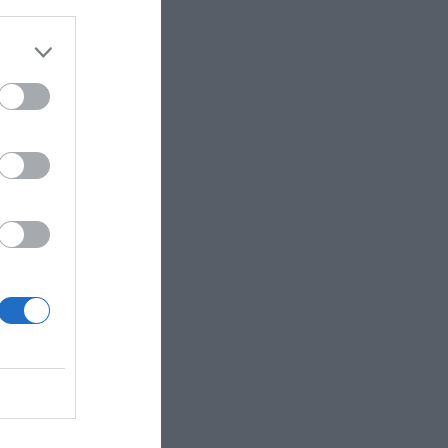
e la
cyFX
.
encia
 grandes
a crisis
que
veta
orte
. En el
al,
cción
ugadores
socio
illa,
figuran