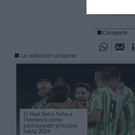
Añadir
2Pl
gratuita
Mantente infor
Compartir
La redacción propone
El Real Betis ficha a
Finetwork como
patrocinador principal
hasta 2024