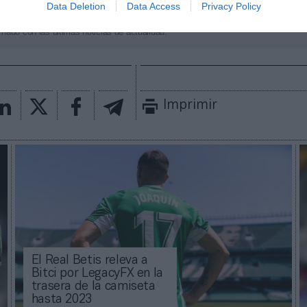
Data Deletion
Data Access
Privacy Policy
aybook
como fuente preferida de Google de forma
ACTIVA
mado con las últimas noticias de actualidad.
Imprimir
El Real Betis releva a
Bitci por LegacyFX en la
trasera de la camiseta
hasta 2023