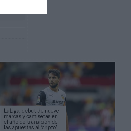
R AHORA
LaLiga, debut de nueve
marcas y camisetas en
el año de transición de
las apuestas al ‘cripto’