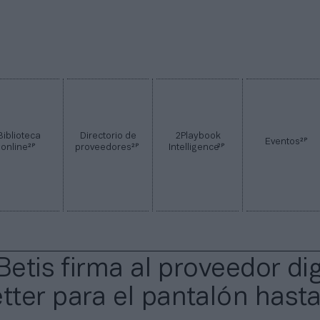
Biblioteca
Directorio de
2Playbook
2P
Eventos
2P
2P
2P
online
proveedores
Intelligence
Betis firma al proveedor dig
ter para el pantalón hast