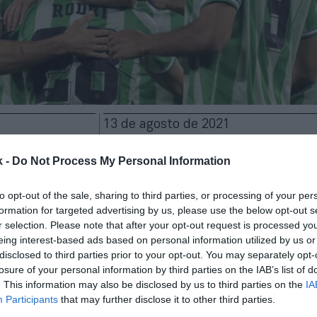
13 de agosto de 2021
k -
Do Not Process My Personal Information
Guardar
Me gusta
to opt-out of the sale, sharing to third parties, or processing of your per
ca en el área de patrocinios del Real Betis. El club
formation for targeted advertising by us, please use the below opt-out s
 LaLiga Santander ha anunciado este viernes
un nue
r selection. Please note that after your opt-out request is processed y
ial para su equipación de partido,
el tercero en tr
eing interest-based ads based on personal information utilized by us or
al MuchBetter estará presente en el pantalón de jue
disclosed to third parties prior to your opt-out. You may separately opt-
hasta 2023-2024.
losure of your personal information by third parties on the IAB’s list of
. This information may also be disclosed by us to third parties on the
IA
á apostando fuertemente por la atracción de marc
Participants
that may further disclose it to other third parties.
 nueva creación
como demuestra que
su nuevo
main 