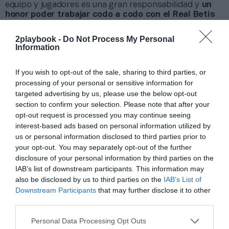
equipo y jugadores es una gran responsabilidad y
un
honor poder trabajar codo a codo con el Real Betis
en la misión de apoyar el desarrollo del fútbol base
en Japón
y en el resto del mundo”.
2playbook -
Do Not Process My Personal
Information
Añadir
2Playbook
como fuente preferida de Google
de forma gratuita
If you wish to opt-out of the sale, sharing to third parties, or
Mantente informado con las últimas noticias de actualidad.
processing of your personal or sensitive information for
ACTIVAR AHORA
targeted advertising by us, please use the below opt-out
section to confirm your selection. Please note that after your
opt-out request is processed you may continue seeing
interest-based ads based on personal information utilized by
Compartir
us or personal information disclosed to third parties prior to
Imprimir
your opt-out. You may separately opt-out of the further
disclosure of your personal information by third parties on the
IAB’s list of downstream participants. This information may
Índex
2P
also be disclosed by us to third parties on the
IAB’s List of
Downstream Participants
that may further disclose it to other
Real Betis
third parties.
Personal Data Processing Opt Outs