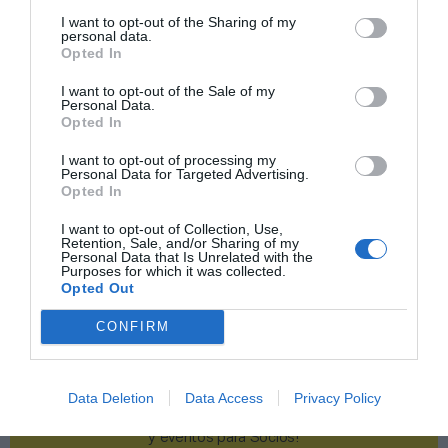
I want to opt-out of the Sharing of my
Publicidad
personal data.
Opted In
I want to opt-out of the Sale of my
2P
2Playbook Club
Personal Data.
Opted In
I want to opt-out of processing my
Personal Data for Targeted Advertising.
Opted In
I want to opt-out of Collection, Use,
Retention, Sale, and/or Sharing of my
Personal Data that Is Unrelated with the
Purposes for which it was collected.
Opted Out
CONFIRM
Data Deletion
Data Access
Privacy Policy
¡Haz click aquí y accede sin límites a contenidos
y eventos para Socios!​​​​​​​