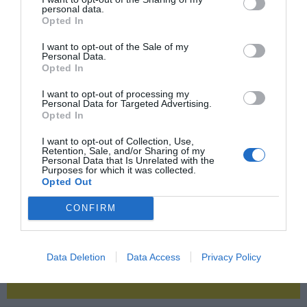
personal data.
Opted In
2P
2Playbook Club
I want to opt-out of the Sale of my
Personal Data.
Opted In
I want to opt-out of processing my
Personal Data for Targeted Advertising.
Opted In
I want to opt-out of Collection, Use,
Retention, Sale, and/or Sharing of my
Personal Data that Is Unrelated with the
Purposes for which it was collected.
Opted Out
CONFIRM
Data Deletion
Data Access
Privacy Policy
¡Haz click aquí y accede sin límites a contenidos
y eventos para Socios!​​​​​​​