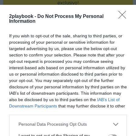
exclusivo!
¡Suscríbete!
Inicia sesión
2playbook -
Do Not Process My Personal
Information
If you wish to opt-out of the sale, sharing to third parties, or
processing of your personal or sensitive information for
Compartir
targeted advertising by us, please use the below opt-out
section to confirm your selection. Please note that after your
Imprimir
opt-out request is processed you may continue seeing
interest-based ads based on personal information utilized by
us or personal information disclosed to third parties prior to
Índex
2P
your opt-out. You may separately opt-out of the further
disclosure of your personal information by third parties on the
Real Madrid
IAB’s list of downstream participants. This information may
also be disclosed by us to third parties on the
IAB’s List of
LaLiga
Downstream Participants
that may further disclose it to other
third parties.
Personal Data Processing Opt Outs
Publicidad
I want to opt-out of the Sharing of my