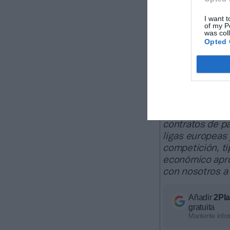
I want t
of my P
Sobre Intel
was col
Opted 
Intelligence
2Playbook, cuya
60 clubes de La
clubes de ACB 
La plataform
deportivos, de
contratos de pa
ligas europeas
competición, ti
económico apro
con nosotros a
Añadir
2Pl
gratuita
Mantente infor