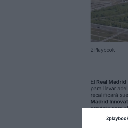
2Playbook
El
Real Madrid
para llevar ade
recalificará su
Madrid Innovat
prevista para e
El club blan
2playboo
atraer empres