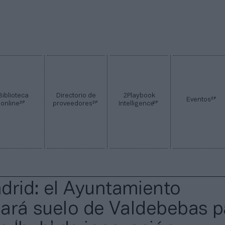
Biblioteca
Directorio de
2Playbook
2P
Eventos
2P
2P
2P
online
proveedores
Intelligence
drid: el Ayuntamiento
icará suelo de Valdebebas p