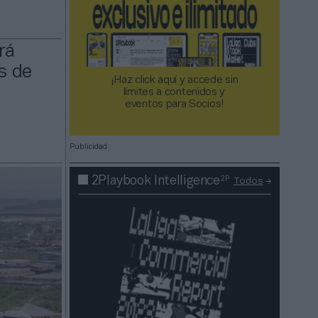
rá
s de
¡Haz click aquí y accede sin
límites a contenidos y
eventos para Socios!​​​​​​​
Publicidad
2P
2Playbook Intelligence
Todos