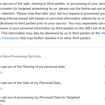
l Ayuntamiento de Madrid y deberá validarse a nivel 
to opt-out of the sale, sharing to third parties, or processing of your per
ue ocupará el MID abarcarán 850.000 metros cuadrad
formation for targeted advertising by us, please use the below opt-out s
torio es cambiarle la calificación
de uso deportivo a 
r selection. Please note that after your opt-out request is processed y
eing interest-based ads based on personal information utilized by us or
ún avanza
El País
.
disclosed to third parties prior to your opt-out. You may separately opt-
losure of your personal information by third parties on the IAB’s list of
. This information may also be disclosed by us to third parties on the
IA
onado
Participants
that may further disclose it to other third parties.
adrid construirá un ‘hub’ de innovación en su ciudad deportiva
l Data Processing Opt Outs
te acto de presentación del proyecto, la presidenta d
Madrid,
Isabel Díaz Ayuso
, aseguró que “gracias a p
o opt-out of the Sharing of my personal data.
creará
“más empleo, más inversión
y más prosperida
In
momento de pensar a lo grande y, de eso, este club s
ló.
o opt-out of the Sale of my Personal Data.
In
,
José Luis Martínez-Almeida
, alcalde de Madrid, a
 ciudad tecnológica “tendremos
uno de los grande
to opt-out of processing my Personal Data for Targeted
ing.
ción
de la ciudad de Madrid”.
In