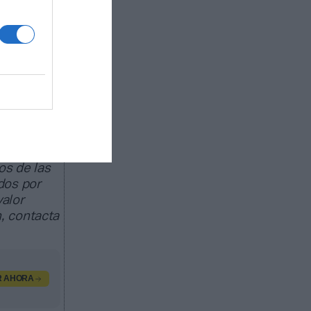
ado de
egocio de
peas; 22
os
e 25.000
os de las
dos por
valor
, contacta
R AHORA