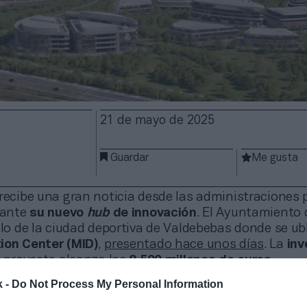
21 de mayo de 2025
Guardar
Me gusta
recibe una gran noticia desde las administraciones 
lante
su nuevo
hub
de innovación
. El Ayuntamiento
elo de la ciudad deportiva de Valdebebas donde se ub
ion Center (MID)
,
presentado hace unos días
. La
inv
l proyecto alcanza los
8.500 millones de euros
.
co plantea transformar parte de su ciudad deportiva
k -
Do Not Process My Personal Information
as tecnológicas
. La modificación del uso del suelo s