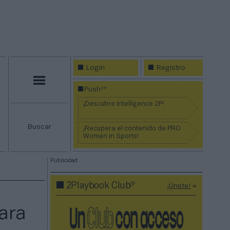
Login
Registro
Menú
2P
Push
¡Descubre Intelligence 2P!
Buscar
¡Recupera el contenido de PRO
Women in Sports!
Publicidad
2P
2Playbook Club
¡Únete!
ara