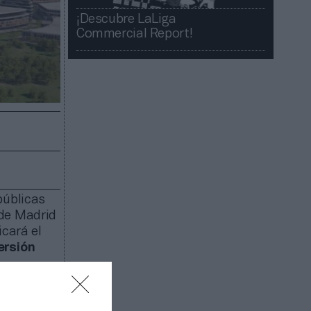
¡Descubre LaLiga
Commercial Report!​​
públicas
 de Madrid
icará el
ersión
 para
erá