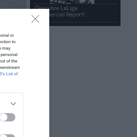
¡Descubre LaLiga
Commercial Report!​​
sonal or
ection to
ou may
 personal
out of the
 downstream
B’s List of
ar su
cimiento
vez son