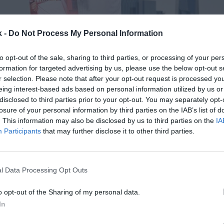
k -
Do Not Process My Personal Information
to opt-out of the sale, sharing to third parties, or processing of your per
formation for targeted advertising by us, please use the below opt-out s
r selection. Please note that after your opt-out request is processed y
30 de diciembre de 2020
eing interest-based ads based on personal information utilized by us or
disclosed to third parties prior to your opt-out. You may separately opt-
losure of your personal information by third parties on the IAB’s list of
Guardar
Me gusta
. This information may also be disclosed by us to third parties on the
IA
Participants
that may further disclose it to other third parties.
lleva meses tratando de dar con la tecla para impuls
ial, consciente que es de las pocas palancas de cre
rolar al 100%. Ahora bien, los patrocinadores cada 
l Data Processing Opt Outs
 a cambio
o opt-out of the Sharing of my personal data.
In