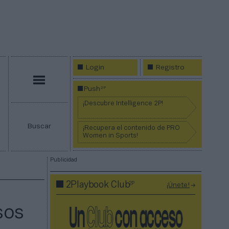
Login
Registro
Menú
2P
Push
¡Descubre Intelligence 2P!
Buscar
¡Recupera el contenido de PRO
Women in Sports!
Publicidad
2P
2Playbook Club
¡Únete!
sos