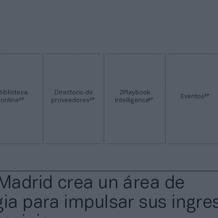
Biblioteca
Directorio de
2Playbook
2P
Eventos
2P
2P
2P
online
proveedores
Intelligence
 Madrid crea un área de
gia para impulsar sus ingre