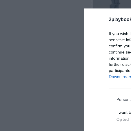
2playboo
If you wish 
sensitive in
confirm you
Marc Menchén
continue se
information 
further disc
participants
Downstream 
El Real Madrid 
negocio comerc
que puede cont
Persona
más exigentes
I want t
Opted 