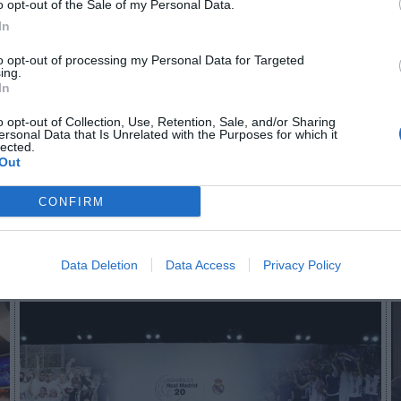
o opt-out of the Sale of my Personal Data.
In
to opt-out of processing my Personal Data for Targeted
n no formas parte de 2Playbook Club
ing.
In
¡Hazte Socio para acceder a este contenido exclusivo!
o opt-out of Collection, Use, Retention, Sale, and/or Sharing
ersonal Data that Is Unrelated with the Purposes for which it
¡Suscríbete!
Inicia sesión
lected.
Out
CONFIRM
Imprimir
Data Deletion
Data Access
Privacy Policy