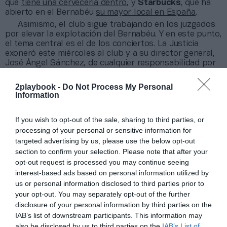
que
tiene una cervecería dentro
, y
Starbucks
, que ha
abierto en el Bernabéu
su mayor local en España
.
Asimismo, el club sigue trabajando en los juzgados
por elevar la explotación del Bernabéu. Y en este punto,
el tema central es el de los conciertos. La Justicia
exoneró este miércoles al club y a su director general,
José Ángel Sánchez, de cualquier responsabilidad por
los ruidos generados durante los macroeventos
musicales que se celebraron en el estadio hasta su
2playbook -
Do Not Process My Personal
prohibición. La responsabilidad recae en los
Information
promotores. Sea como fuere, la vuelta de los conciertos
al Bernabéu no tiene avances, aunque Florentino Pérez
If you wish to opt-out of the sale, sharing to third parties, or
ha informado esta semana de que están trabajando en
processing of your personal or sensitive information for
ello.
targeted advertising by us, please use the below opt-out
section to confirm your selection. Please note that after your
Añadir
2Playbook
como fuente preferida de Google
opt-out request is processed you may continue seeing
de forma gratuita
Mantente informado con las últimas noticias de actualidad.
interest-based ads based on personal information utilized by
ACTIVAR AHORA
us or personal information disclosed to third parties prior to
your opt-out. You may separately opt-out of the further
disclosure of your personal information by third parties on the
IAB’s list of downstream participants. This information may
Compartir
also be disclosed by us to third parties on the
IAB’s List of