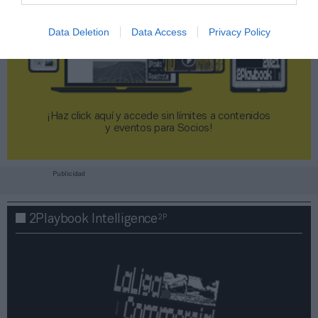
Data Deletion
Data Access
Privacy Policy
¡Haz click aquí y accede sin límites a contenidos
y eventos para Socios!​​​​​​​
Publicidad
2P
2Playbook Intelligence