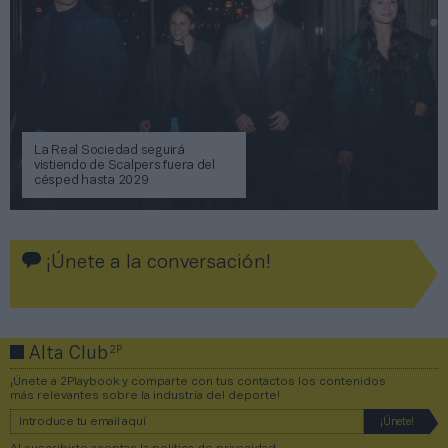
La Real Sociedad seguirá
vistiendo de Scalpers fuera del
césped hasta 2029
¡Únete a la conversación!
2P
Alta Club
¡Únete a 2Playbook y comparte con tus contactos los contenidos
más relevantes sobre la industria del deporte!