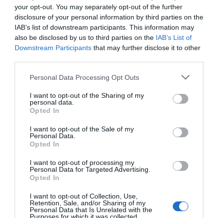
Mantente informado con las últimas noticias de actualidad.
your opt-out. You may separately opt-out of the further
ACTIVAR AHORA
disclosure of your personal information by third parties on the
IAB’s list of downstream participants. This information may
also be disclosed by us to third parties on the
IAB’s List of
Downstream Participants
that may further disclose it to other
Compartir
third parties.
Imprimir
Personal Data Processing Opt Outs
Índex
2P
I want to opt-out of the Sharing of my
personal data.
Opted In
Real Sociedad
I want to opt-out of the Sale of my
Personal Data.
LaLiga
Opted In
I want to opt-out of processing my
Personal Data for Targeted Advertising.
Opted In
Publicidad
I want to opt-out of Collection, Use,
Retention, Sale, and/or Sharing of my
Personal Data that Is Unrelated with the
2P
2Playbook Club
Purposes for which it was collected.