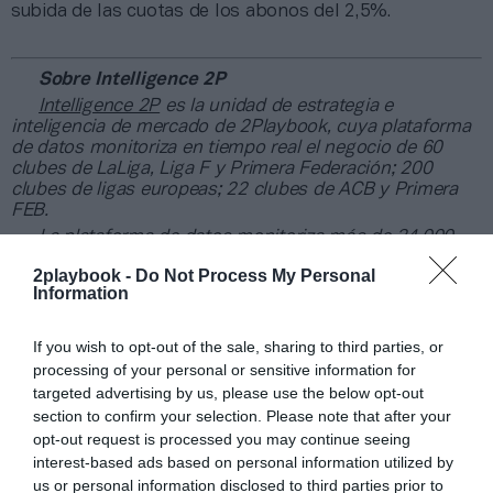
subida de las cuotas de los abonos del 2,5%.
Sobre Intelligence 2P
Intelligence 2P
es la unidad de estrategia e
inteligencia de mercado de 2Playbook, cuya plataforma
de datos monitoriza en tiempo real el negocio de 60
clubes de LaLiga, Liga F y Primera Federación; 200
clubes de ligas europeas; 22 clubes de ACB y Primera
FEB.
La plataforma de datos monitoriza más de 34.000
contratos de patrocinio, de los que 25.000
2playbook -
Do Not Process My Personal
corresponden al mercado español y más de 8.000 a
Information
propiedades deportivas y competiciones internacionales,
segmentados por competición, tipología de activos,
marcas, categorías de producto y valor económico
If you wish to opt-out of the sale, sharing to third parties, or
aproximado de cada acuerdo. Si quieres más
processing of your personal or sensitive information for
información, contacta con nosotros
targeted advertising by us, please use the below opt-out
en
intelligence@2playbook.com
.
section to confirm your selection. Please note that after your
opt-out request is processed you may continue seeing
Añadir
2Playbook
como fuente preferida de Google
interest-based ads based on personal information utilized by
de forma gratuita
us or personal information disclosed to third parties prior to