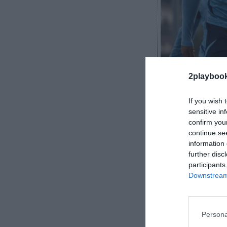
2Playbook
2playboo
If you wish 
sensitive in
confirm you
La Real Socie
continue se
EA Sports
ha a
information 
further disc
para que se co
participants
se han hecho p
Downstream 
En virtud de
Zubieta
y en e
crecimiento de
Persona
de negocio co