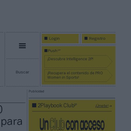
Login
Registro
Menú
2P
Push
¡Descubre Intelligence 2P!
Buscar
¡Recupera el contenido de PRO
Women in Sports!
Publicidad
2P
2Playbook Club
¡Únete!
0
 para