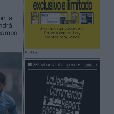
on la
endrá
¡Haz click aquí y accede sin
 campo
límites a contenidos y
eventos para Socios!​​​​​​​
Publicidad
2P
2Playbook Intelligence
Todos