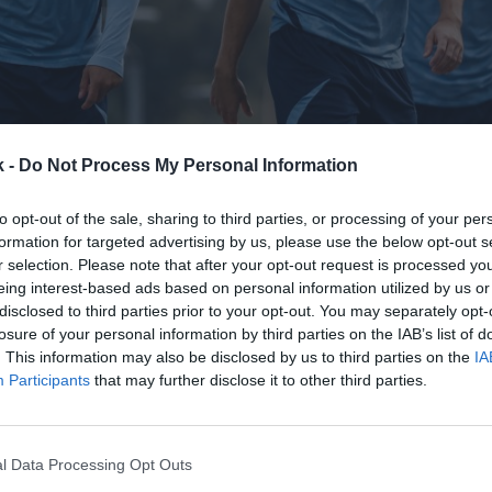
5 de noviembre de 2025
k -
Do Not Process My Personal Information
to opt-out of the sale, sharing to third parties, or processing of your per
Guardar
Me gusta
formation for targeted advertising by us, please use the below opt-out s
r selection. Please note that after your opt-out request is processed y
dad continúa atrayendo marcas de la casa
. El club 
eing interest-based ads based on personal information utilized by us or
lcanzado un acuerdo con la empresa donostiarra
Di
disclosed to third parties prior to your opt-out. You may separately opt-
losure of your personal information by third parties on the IAB’s list of
nvierta en
patrocinador oficial
a partir de esta temp
. This information may also be disclosed by us to third parties on the
IA
úblicos los términos económicos y de duración del 
Participants
that may further disclose it to other third parties.
l mismo, Disa 2000 tendrá presencia de marca en las
l
campo de hockey hierba
. Este nuevo socio refuerza 
l área de patrocinios
de la Real, que ya roza los
21 
l Data Processing Opt Outs
mercial
, según datos extraídos de
Intelligence 2P
, l