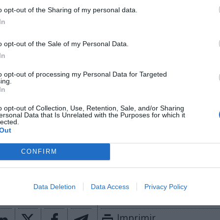
teligencia de mercado de 2Playbook.
o opt-out of the Sharing of my personal data.
In
ligence 2P
o opt-out of the Sale of my Personal Data.
In
 2P
es la unidad de estrategia e inteligencia de merc
a plataforma de datos monitoriza más de 34.000 cont
to opt-out of processing my Personal Data for Targeted
 los que 25.000 corresponden al mercado español y m
ing.
In
dades deportivas y competiciones internacionales,
 competición, tipología de activos, marcas, categor
o opt-out of Collection, Use, Retention, Sale, and/or Sharing
or económico aproximado de cada acuerdo. Si quiere
ersonal Data that Is Unrelated with the Purposes for which it
lected.
ontacta con nosotros en
intelligence@2playbook.com
Out
aybook
como fuente preferida de Google de forma
CONFIRM
ACTIVA
mado con las últimas noticias de actualidad.
Data Deletion
Data Access
Privacy Policy
Imprimir