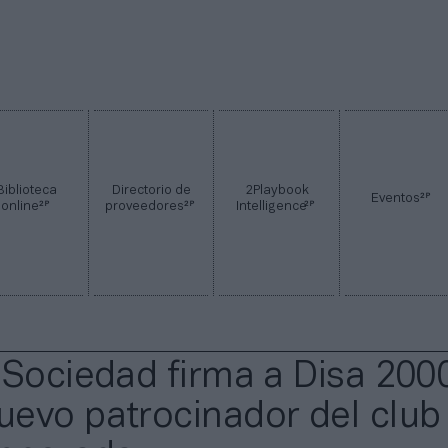
Biblioteca
Directorio de
2Playbook
2P
Eventos
2P
2P
2P
online
proveedores
Intelligence
 Sociedad firma a Disa 200
evo patrocinador del club