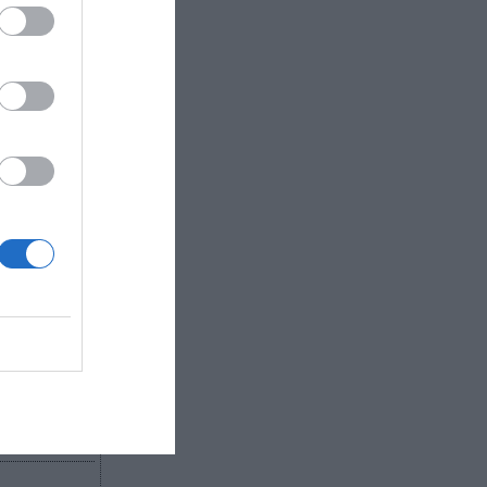
ado de
ratos de
ás de
ías de
s más
.
R AHORA