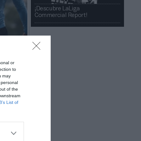
¡Descubre LaLiga
Commercial Report!​​
sonal or
ection to
ou may
de
LaLiga
 personal
sa 2000
out of the
 downstream
orada. No
B’s List of
acuerdo.
 vallas de
el
millones
a unidad de