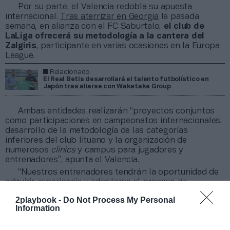
Por su parte, el Valencia redobla su apuesta
internacional.
Tras aterrizar en Georgia
la pasada
semana, en alianza con el FC Saburtalo,
el club de
LaLiga ofrecerá su metodología a la cantera del
Zalgiris
, participante en varias ocasiones en la Europa
League.
Relacionado
El Real Betis desarrollará el talento futbolístico en
Japón tras aliarse con Wakatake Group
Ambas entidades realizarán “proyectos conjuntos
como participaciones en campeonatos internacionales,
desarrollo de la metodología de las categorías
inferiores del club lituano y la organización de
numerosos
clinics
y campus para jugadores y
entrenadores”, apunta el Valencia.
“Nuestros entrenadores tendrán la oportunidad de
adquirir experiencia y adaptarse al proceso de
formación. Esto significa que
cuanta más experiencia
2playbook -
Do Not Process My Personal
adquieran nuestros entrenadores, mejores
Information
jugadores podremos desarrollar”
, ha destacado el
director del Kaunas Zalgiris FA, Laimis Bickauskas.