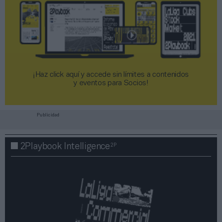
¡Haz click aquí y accede sin límites a contenidos
y eventos para Socios!​​​​​​​
Publicidad
2P
2Playbook Intelligence