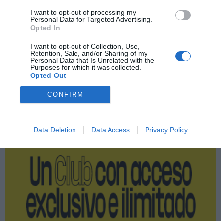
Índex
2P
I want to opt-out of processing my
Personal Data for Targeted Advertising.
Opted In
Real Sociedad
I want to opt-out of Collection, Use,
Retention, Sale, and/or Sharing of my
Personal Data that Is Unrelated with the
Valencia CF
Purposes for which it was collected.
Opted Out
CONFIRM
Publicidad
Data Deletion
Data Access
Privacy Policy
2P
2Playbook Club