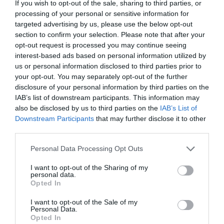
Desde el Valencia, Sean Bai, director general de la
If you wish to opt-out of the sale, sharing to third parties, or
academia, ha agregado que el acuerdo “refleja la
processing of your personal or sensitive information for
expansión y apuesta del Valencia por los proyectos
targeted advertising by us, please use the below opt-out
internacionales”.
section to confirm your selection. Please note that after your
En los últimos años, el Valencia se ha consolidado
opt-out request is processed you may continue seeing
en el top 10 de clubes europeos con más jugadores de
interest-based ads based on personal information utilized by
sus canteras -ahí se incluyen academias- compitiendo
us or personal information disclosed to third parties prior to
en una de las cinco grandes ligas europeas (España,
your opt-out. You may separately opt-out of the further
Reino Unido, Alemania, Italia y Francia), según el
disclosure of your personal information by third parties on the
Informe 353 de Cies. Esta temporada, el club ocupa el
IAB’s list of downstream participants. This information may
sexto lugar con 25 futbolistas.
also be disclosed by us to third parties on the
IAB’s List of
Downstream Participants
that may further disclose it to other
Añadir
2Playbook
como fuente preferida de Google
third parties.
de forma gratuita
Mantente informado con las últimas noticias de actualidad.
Personal Data Processing Opt Outs
ACTIVAR AHORA
I want to opt-out of the Sharing of my
personal data.
Opted In
Compartir
I want to opt-out of the Sale of my
Imprimir
Personal Data.
Opted In