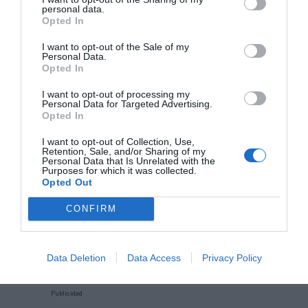
personal data.
Opted In
Compartir
I want to opt-out of the Sale of my
Personal Data.
Imprimir
Opted In
I want to opt-out of processing my
Personal Data for Targeted Advertising.
Índex
2P
Opted In
Real Zaragoza
I want to opt-out of Collection, Use,
Retention, Sale, and/or Sharing of my
Personal Data that Is Unrelated with the
Purposes for which it was collected.
Nombramiento
Opted Out
Operaciones corporativas
CONFIRM
LaLiga
Data Deletion
Data Access
Privacy Policy
Publicidad