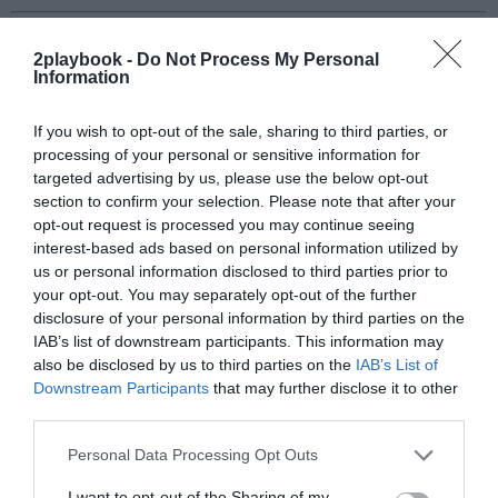
Sobre Intelligence 2P
2playbook -
Do Not Process My Personal
Intelligence 2P
es la unidad de estrategia e
Information
inteligencia de mercado de 2Playbook, cuya plataforma
de datos monitoriza en tiempo real el negocio de 60
clubes de LaLiga, Liga F y Primera Federación; 200
If you wish to opt-out of the sale, sharing to third parties, or
clubes de ligas europeas; 22 clubes de ACB y Primera
processing of your personal or sensitive information for
FEB.
targeted advertising by us, please use the below opt-out
La plataforma de datos monitoriza más de 34.000
section to confirm your selection. Please note that after your
contratos de patrocinio, de los que 25.000
opt-out request is processed you may continue seeing
corresponden al mercado español y más de 8.000 a
interest-based ads based on personal information utilized by
propiedades deportivas y competiciones internacionales,
us or personal information disclosed to third parties prior to
segmentados por competición, tipología de activos,
your opt-out. You may separately opt-out of the further
marcas, categorías de producto y valor económico
disclosure of your personal information by third parties on the
aproximado de cada acuerdo. Si quieres más
IAB’s list of downstream participants. This information may
información, contacta con nosotros
en
intelligence@2playbook.com
.
also be disclosed by us to third parties on the
IAB’s List of
Downstream Participants
that may further disclose it to other
third parties.
Añadir
2Playbook
como fuente preferida de Google
de forma gratuita
Mantente informado con las últimas noticias de actualidad.
Personal Data Processing Opt Outs
ACTIVAR AHORA
I want to opt-out of the Sharing of my