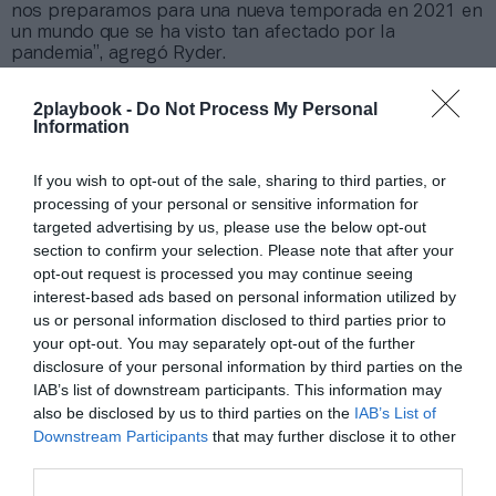
nos preparamos para una nueva temporada en 2021 en
un mundo que se ha visto tan afectado por la
pandemia”, agregó Ryder.
La lista de patrocinadores del equipo la componen,
junto a Assos, BMC, Mercedes Benz, Supersport, Rotor,
2playbook -
Do Not Process My Personal
Selle Italia, Tacx y Garmin, entre otros.
Information
Añadir
2Playbook
como fuente preferida de Google
If you wish to opt-out of the sale, sharing to third parties, or
de forma gratuita
processing of your personal or sensitive information for
Mantente informado con las últimas noticias de actualidad.
targeted advertising by us, please use the below opt-out
ACTIVAR AHORA
section to confirm your selection. Please note that after your
opt-out request is processed you may continue seeing
interest-based ads based on personal information utilized by
us or personal information disclosed to third parties prior to
Compartir
your opt-out. You may separately opt-out of the further
Imprimir
disclosure of your personal information by third parties on the
IAB’s list of downstream participants. This information may
also be disclosed by us to third parties on the
IAB’s List of
Índex
2P
Downstream Participants
that may further disclose it to other
third parties.
UCI