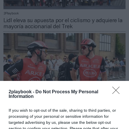
2Playbook
Lidl eleva su apuesta por el ciclismo y adquiere la
mayoría accionarial del Trek
2playbook -
Do Not Process My Personal
Information
If you wish to opt-out of the sale, sharing to third parties, or
2Playbook
processing of your personal or sensitive information for
El Arkea-B&B se baja de la bici: anuncia su
targeted advertising by us, please use the below opt-out
desaparición tras perder a sus dos espónsors
section to confirm your selection. Please note that after your