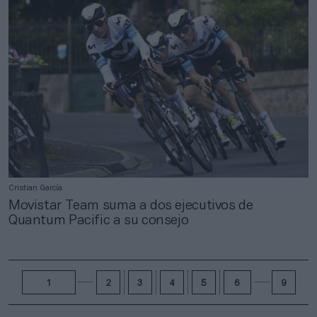
Cristian García
Movistar Team suma a dos ejecutivos de
Quantum Pacific a su consejo
1
2
3
4
5
6
9