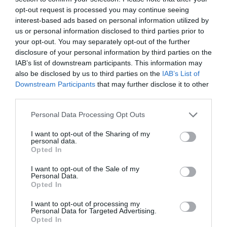
principales
opt-out request is processed you may continue seeing
interest-based ads based on personal information utilized by
us or personal information disclosed to third parties prior to
your opt-out. You may separately opt-out of the further
disclosure of your personal information by third parties on the
IAB’s list of downstream participants. This information may
also be disclosed by us to third parties on the
IAB’s List of
Downstream Participants
that may further disclose it to other
third parties.
Personal Data Processing Opt Outs
I want to opt-out of the Sharing of my
personal data.
Opted In
Cristian García
I want to opt-out of the Sale of my
Personal Data.
Copeland (Team Jayco-AlUla): “En ciclismo perder
Opted In
un espónsor hace difícil continuar con un equipo”
I want to opt-out of processing my
Personal Data for Targeted Advertising.
Opted In