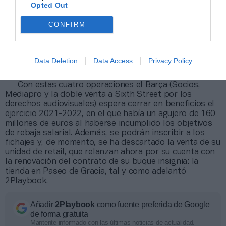
y estructura necesaria para escalarlo.
Opted Out
Se desconoce si se han ido cumpliendo objetivos en
CONFIRM
los dos años anteriores, pero
la hoja de ruta
establecía cerrar esta temporada con unos 200.000
suscriptores
a un precio anual de 27 euros a Barça
TV+, la OTT blaugrana. Del beneficio neto de estas
Data Deletion
Data Access
Privacy Policy
operaciones, el reparto sería al 50% entre la filial y el
club.
Con estas cuatro operaciones el Barça (Socios,
Mediapro y la doble venta a Sixth Street por los
derechos audiovisuales) espera cerrar en beneficios el
ejercicio 2021-2022, en el que había un agujero de 160
millones de euros al haberse incumplido los objetivos
de rebaja salarial. Además, se podrán inscribir a los
fichajes y, de momento, se ha descartado la venta de su
unidad de retail, que relanzan ahora por su cuenta con
la renovación del contrato de su buque insignia: la
tienda en Paseo de Gracia, tal y como adelantó
2Playbook.
Añadir
2Playbook
como fuente preferida de Google
de forma gratuita
Mantente informado con las últimas noticias de actualidad.