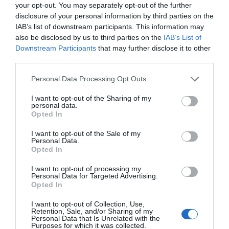
your opt-out. You may separately opt-out of the further
El plan de Barça Studios, al descubierto: facturación
de 341 millones en 2027-2028 y ebitda del 58%
disclosure of your personal information by third parties on the
IAB’s list of downstream participants. This information may
El punto de partida era óptimo, pues el resultado
also be disclosed by us to third parties on the
IAB’s List of
operativo de esta unidad de negocio ya alcanzaba el
Downstream Participants
that may further disclose it to other
50% sobre una facturación que en 2020 superaba los
third parties.
30 millones y en 2020-2021 debía alcanzar los 38,47
millones de euros. A partir de ahí, el business plan que
Personal Data Processing Opt Outs
se ha ido facilitando a los inversores establecía un
elevado ritmo de crecimiento de la facturación, de entre
I want to opt-out of the Sharing of my
el 64% y el 88% interanual, para alcanzar los 208,86
personal data.
millones en 2023-2024. Desde ese año, el crecimiento
Opted In
no superaría el 17%, para llegar a esos más de 340
millones en 2027-2028.
I want to opt-out of the Sale of my
Personal Data.
En dicho documento ya se destacaba la necesidad
Opted In
de potenciar el rol de agencia de activación y
producción de contenidos para patrocinadores,
I want to opt-out of processing my
capturando el negocio que hoy queda en manos de
Personal Data for Targeted Advertising.
otras agencias de marketing deportivo, así como una
Opted In
intensificación de las filmaciones para fines
corporativos, institucionales u otras divisiones como la
I want to opt-out of Collection, Use,
Retention, Sale, and/or Sharing of my
fundación o Barça Licensing & Merchandising (BLM). Y
Personal Data that Is Unrelated with the
ahí es donde Mediapro tiene la experiencia, know-how
Purposes for which it was collected.