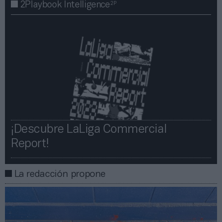
2P
2Playbook Intelligence
¡Descubre LaLiga Commercial
Report!​​
La redacción propone