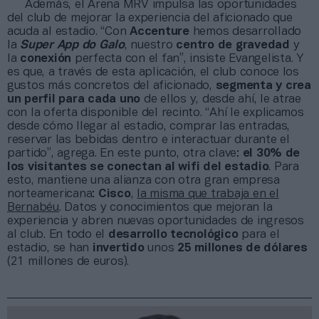
Además, el Arena MRV impulsa las oportunidades
del club de mejorar la experiencia del aficionado que
acuda al estadio. “Con
Accenture
hemos desarrollado
la
Super App do Galo
, nuestro
centro de gravedad
y
la
conexión
perfecta con el fan”, insiste Evangelista. Y
es que, a través de esta aplicación, el club conoce los
gustos más concretos del aficionado,
segmenta y crea
un perfil para cada uno
de ellos y, desde ahí, le atrae
con la oferta disponible del recinto. “Ahí le explicamos
desde cómo llegar al estadio, comprar las entradas,
reservar las bebidas dentro e interactuar durante el
partido”, agrega. En este punto, otra clave:
el 30% de
los visitantes se conectan al wifi del estadio
. Para
esto, mantiene una alianza con otra gran empresa
norteamericana:
Cisco
,
la misma que trabaja en el
Bernabéu
. Datos y conocimientos que mejoran la
experiencia y abren nuevas oportunidades de ingresos
al club. En todo el
desarrollo tecnológico
para el
estadio, se han
invertido
unos
25 millones
de dólares
(21 millones de euros).