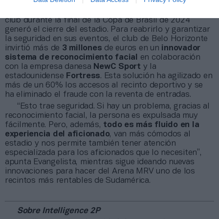
han dado momentos de dificultades. Un grave incidente
protagonizado por un grupo de aficionados del
club durante la final de la Copa de Brasil de 2024
generó el cierre del estadio. Para reabrirlo y garantizar
la seguridad en sus eventos, el club de Belo Horizonte
invirtió más de
3 millones
de euros en un
innovador
sistema de reconocimiento facial
en colaboración
con la empresa danesa
NewC Sport
y la
estadounidense
Fortress
. Esta solución ha agilizado en
más de un 60% los accesos al recinto deportivo y se
ha eliminado el fraude con la reventa de entradas.
“Esto trae seguridad. Si hay un problema, gracias al
reconocimiento facial, la persona es expulsada muy
fácilmente. Pero, además,
todo es más fluido en la
experiencia del aficionado
, van más cómodos al
estadio y nos permite también tener atención
especializada para los aficionados que lo necesiten”,
apunta Evangelista, mientras sigue ideando nuevas
innovaciones para hacer del Arena MRV uno de los
recintos más rentables de Sudamérica.
Sobre Intelligence 2P