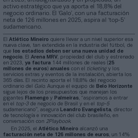
activo estratégico que ya aporta el 18,8% del
negocio ordinario. El ‘Galo’, con una facturación
neta de 126 millones en 2025, aspira al ‘top-5’
sudamericano.
El
Atlético Mineiro
quiere llevar a un nivel superior esa
nueva clave, tan extendida en la industria del fútbol, de
que
los estadios deben ser una nueva unidad de
negocio
. El
Arena MRV
, propiedad del club y estrenado
en 2023,
ya factura
144 millones de reales (
25
millones de euros
)
anuales
con el
ticketing
y los
servicios extras y eventos de la instalación, abierta los
365 días. El recinto aporta el 18,8% del negocio
ordinario del
Galo
. Aunque el equipo de
Belo Horizonte
sigue lejos de los presupuestos que manejan los
gigantes
Flamengo
y
Palmeiras
, “aspiramos a entrar
en el
top-3
de negocio de Brasil y en el
top-5
sudamericano”, asegura
Leandro Evangelista
, director
de tecnología e innovación del club brasileño, en
conversación con
2Playbook
.
En 2025, el
Atlético Mineiro
alcanzó una
facturación neta de 126 millones de euros
, un 14%