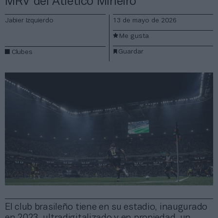
MRV del Atlético Mineiro
Jabier Izquierdo
13 de mayo de 2026
Me gusta
Guardar
Clubes
El club brasileño tiene en su estadio, inaugurado
en 2023, ultradigitalizado y en propiedad, un