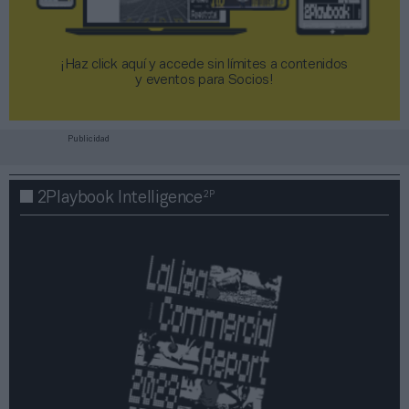
¡Haz click aquí y accede sin límites a contenidos
y eventos para Socios!​​​​​​​
Publicidad
2P
2Playbook Intelligence