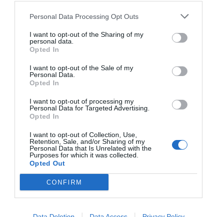
Europa y que parece algo más cultural. Pese a ello, el
Personal Data Processing Opt Outs
club ya ha visitado estadios de Estados Unidos y
“trabajamos en mejorarlo”.
I want to opt-out of the Sharing of my
personal data.
Opted In
Relacionado
Villarroel (River Plate): “Convertiremos el Monumental
en una plataforma global de entretenimiento”
I want to opt-out of the Sale of my
Personal Data.
Opted In
Asimismo, el área que dirige Evangelista ha hecho
I want to opt-out of processing my
Personal Data for Targeted Advertising.
una “fuerte inversión” en
Galo Verso
, un
metaverso
Opted In
donde el club tiene presencia
en Fortnite y Roblox
.
“Por aquí,
conectamos con las nuevas generaciones”
,
I want to opt-out of Collection, Use,
apunta. El directivo cifra en 9 millones los aficionados
Retention, Sale, and/or Sharing of my
del equipo blanquinegro. Además, la
Inteligencia
Personal Data that Is Unrelated with the
Purposes for which it was collected.
Artificial (IA)
“nos permite
optimizar la política de
Opted Out
precios
y mantener ese compromiso del fan”, explica el
dirigente.
CONFIRM
Un innovador sistema por reconocimiento facial
En estos tres años de vida del estadio, también se
Data Deletion
Data Access
Privacy Policy