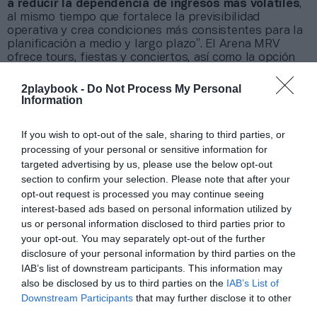
a
reducir la dependencia de ingresos más volátiles
,
al mismo tiempo que fortalece la previsibilidad
operativa y crea condiciones más consistentes para la
planificación a medio y largo plazo”. El Arena MRV
ofrece tours, fiestas y conciertos, así como la opción
de realizar eventos algo más pequeños en el
mini
arena para 5.000 espectadores
.
2playbook -
Do Not Process My Personal
Information
Es más, para el
Galo
, su arena “ejerce un
papel
decisivo en la sostenibilidad del modelo SAF”.
Ya el
año pasado, el club estuvo
muy cerca del
break even
If you wish to opt-out of the sale, sharing to third parties, or
operativo
–el déficit fue de 520.000 euros–, si bien la
processing of your personal or sensitive information for
mochila de gastos financieros le hizo perder más de 50
targeted advertising by us, please use the below opt-out
millones de euros, en línea con años anteriores. Los
section to confirm your selection. Please note that after your
números rojos son todavía una losa común en el
opt-out request is processed you may continue seeing
Brasileirao
.
interest-based ads based on personal information utilized by
us or personal information disclosed to third parties prior to
Otras audiencias: más
hospitality
, IA y Fortnite
your opt-out. You may separately opt-out of the further
En clave futura, el ejecutivo cree que hay un alto
disclosure of your personal information by third parties on the
potencial con la oferta premium y de
hospitality
. “Hoy
IAB’s list of downstream participants. This information may
no monetizamos todavía tanto como nos gustaría por
also be disclosed by us to third parties on the
IAB’s List of
este lado. Tenemos público que podría gastar mucho
Downstream Participants
that may further disclose it to other
dinero en elevar su confort, pero no se siente esa
third parties.
necesidad todavía”, un aspecto que contrasta con el de