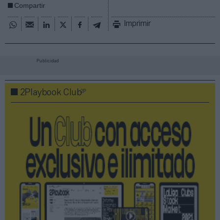
Compartir
Imprimir
Publicidad
2P
2Playbook Club