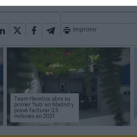
Imprimir
Team Heretics abre su
primer ‘hub’ en Madrid y
prevé facturar 3,5
millones en 2021