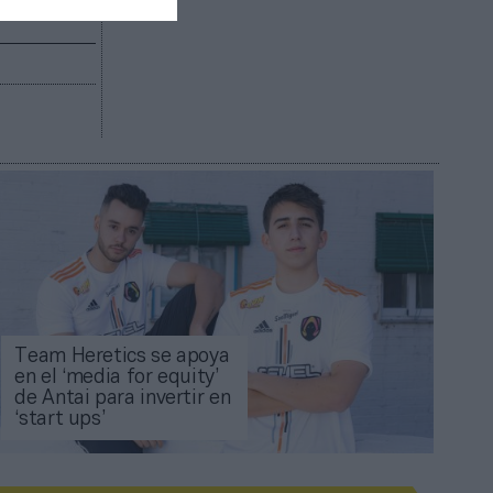
Team Heretics se apoya
en el ‘media for equity’
de Antai para invertir en
‘start ups’