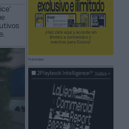
ice’
ue
utivos
¡Haz click aquí y accede sin
e.
límites a contenidos y
eventos para Socios!​​​​​​​
Publicidad
2P
2Playbook Intelligence
Todos