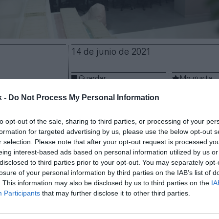
14 de junio de 2021
Guardar
Me gusta
k -
Do Not Process My Personal Information
uelve a abrir su capital para sumar socios estratég
s ha incorporado a Omega Capital, el
family office
d
to opt-out of the sale, sharing to third parties, or processing of your per
ún ha informado en un comunicado. Se desconoce l
formation for targeted advertising by us, please use the below opt-out s
que ha adquirido, aunque fuentes de la entidad han e
r selection. Please note that after your opt-out request is processed y
será minoritaria y los cuatro fundadores mantienen 
eing interest-based ads based on personal information utilized by us or
disclosed to third parties prior to your opt-out. You may separately opt-
rial.
losure of your personal information by third parties on the IAB’s list of
se produce una semana después de que Heretics d
. This information may also be disclosed by us to third parties on the
IA
ltos ejecutivo
s de grandes empresas a través del fo
Participants
that may further disclose it to other third parties.
tre ellos se encuentran Ángel Cano, ex consejero de
vier Rodríguez Zapatero, expresidente de Google Es