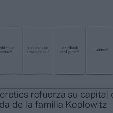
Biblioteca
Directorio de
2Playbook
2P
Eventos
2P
2P
2P
online
proveedores
Intelligence
retics refuerza su capital
da de la familia Koplowitz