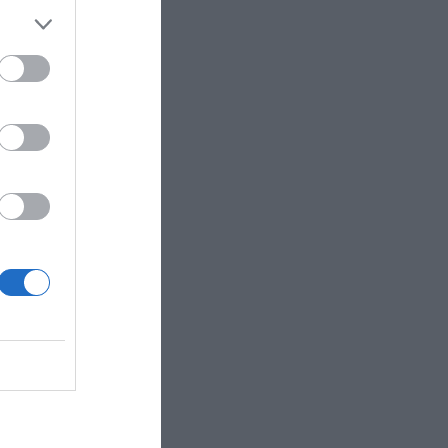
 y
en él hay
a
structura
 de
Madrid)
llones de
2021.
sarrollo
ea de
ue dirige
antana
R AHORA