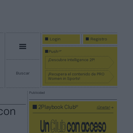
Login
Registro
Menú
2P
Push
¡Descubre Intelligence 2P!
Buscar
¡Recupera el contenido de PRO
Women in Sports!
Publicidad
2P
2Playbook Club
¡Únete!
 con