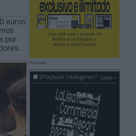
00 euros
imos
¡Haz click aquí y accede sin
s por
límites a contenidos y
eventos para Socios!​​​​​​​
dores.
Publicidad
2P
2Playbook Intelligence
Todos