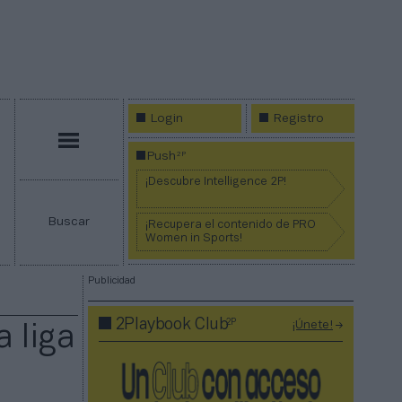
Login
Registro
Menú
2P
Push
¡Descubre Intelligence 2P!
Buscar
¡Recupera el contenido de PRO
Women in Sports!
Publicidad
2P
2Playbook Club
¡Únete!
a liga