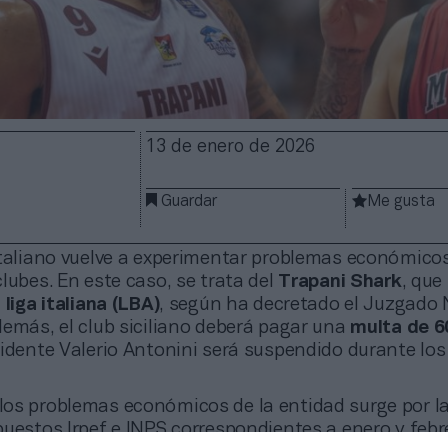
13 de enero de 2026
Guardar
Me gusta
italiano vuelve a experimentar problemas económico
lubes. En este caso, se trata del
Trapani Shark
, que
a
liga italiana (LBA)
, según ha decretado el Juzgado 
demás, el club siciliano deberá pagar una
multa de 6
idente Valerio Antonini será suspendido durante lo
 los problemas económicos de la entidad surge por la
uestos Irpef e INPS correspondientes a enero y febr