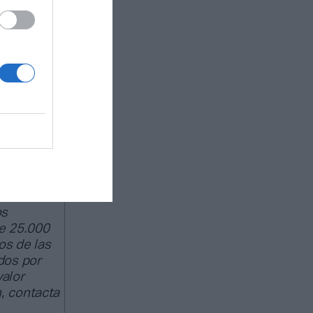
cesto no
osos
ngan en
o deporte
ado de
egocio de
peas; 22
os
e 25.000
os de las
dos por
valor
, contacta