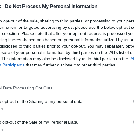
ni Shark asegura que
ha sido defraudado
por la emp
k -
Do Not Process My Personal Information
asado para realizar los pagos mediante compensaci
n ha informado
Sport e Finanza
.
to opt-out of the sale, sharing to third parties, or processing of your per
ió sus últimos dos partidos por incomparecencia al 
formation for targeted advertising by us, please use the below opt-out s
 jugadores. Su entrenador y varios jugadores de la pl
r selection. Please note that after your opt-out request is processed y
 el equipo en las últimas semanas. De hecho, el cl
eing interest-based ads based on personal information utilized by us or
la Basketball Champions League
(BCL) la pasada jor
disclosed to third parties prior to your opt-out. You may separately opt-
losure of your personal information by third parties on the IAB’s list of
 solo cinco jugadores. El club siciliano ya había sid
. This information may also be disclosed by us to third parties on the
IA
 10 puntos El partido de vuelta del
play-in
fue anula
Participants
that may further disclose it to other third parties.
inado directamente. El club siciliano ya había sido 
n liga.
de excluirle del campeonato se basa en “el principio 
l Data Processing Opt Outs
ue el club ha faltado tras “la utilización en el campo 
ark de un equipo evidentemente no capaz de competi
o opt-out of the Sharing of my personal data.
a poder disputar formalmente el partido en cuestión
In
 segunda retirada que comportaría la retirada definit
mo parte de la sentencia, todos los resultados de l
o opt-out of the Sale of my Personal Data.
an jugado contra el Trapani se excluirán.
In