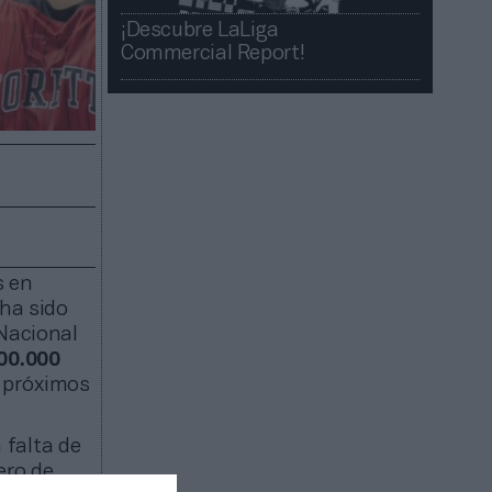
¡Descubre LaLiga
Commercial Report!​​
s en
 ha sido
Nacional
00.000
s próximos
 falta de
ero de