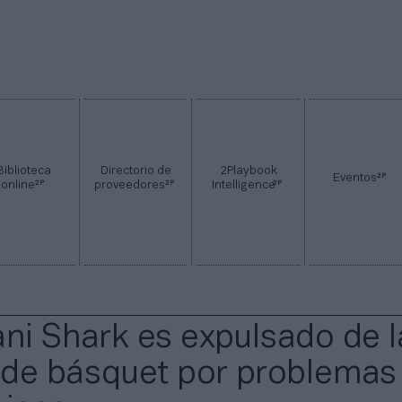
Biblioteca
Directorio de
2Playbook
2P
Eventos
2P
2P
2P
online
proveedores
Intelligence
ani Shark es expulsado de l
a de básquet por problemas