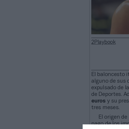
2Playbook
El baloncesto 
alguno de sus c
expulsado de l
de Deportes. A
euros
y su pres
tres meses.
El origen de
pago de los imp