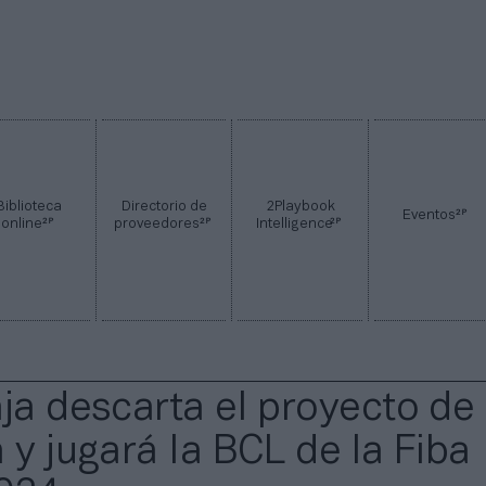
Biblioteca
Directorio de
2Playbook
2P
Eventos
2P
2P
2P
online
proveedores
Intelligence
aja descarta el proyecto de 
 y jugará la BCL de la Fiba