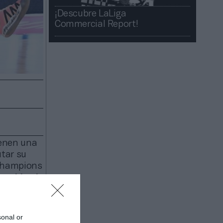
¡Descubre LaLiga
Commercial Report!​​
ienen una
utar su
 Champions
a sido el
e de los
a San
sonal or