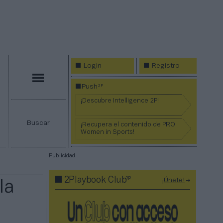
Login
Registro
Menú
2P
Push
¡Descubre Intelligence 2P!
Buscar
¡Recupera el contenido de PRO
Women in Sports!
Publicidad
2P
2Playbook Club
¡Únete!
la