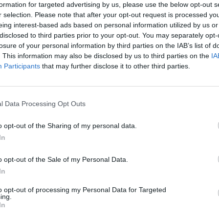
formation for targeted advertising by us, please use the below opt-out s
a Euroliga, por su parte,
ha tratado de retener a los
r selection. Please note that after your opt-out request is processed y
ubes de la Eurocup con un cambio en el formato y mo
eing interest-based ads based on personal information utilized by us or
ando por dar licencias a largo plazo en un sistema de
disclosed to third parties prior to your opt-out. You may separately opt-
losure of your personal information by third parties on the IAB’s list of
liminar de clubes se dará a conocer el 16 de junio,
q
. This information may also be disclosed by us to third parties on the
IA
Participants
that may further disclose it to other third parties.
 por los once miembros fundadores de la Euroliga en 
ea general. Hasta ahora, el Unicaja había sido uno 
adicionalmente han disputado sus competiciones, a
os el proyecto permanecía estancado deportiva y
l Data Processing Opt Outs
te.
o opt-out of the Sharing of my personal data.
io de competición,
el club opta a ganar hasta un 1,
In
ase el título (un millón al ganador más los bonus po
una decisión clave en un momento de gran inestabili
o opt-out of the Sale of my Personal Data.
Unicaja
ha dejado en el aire la subvención con la sus
In
ACB
.
educir la aportación de 4 millones de euros a sólo 
to opt-out of processing my Personal Data for Targeted
ing.
cuentas del club de 2019 se desprende que la aportac
In
 euros, sin contar el patrocinio.
El contrato de