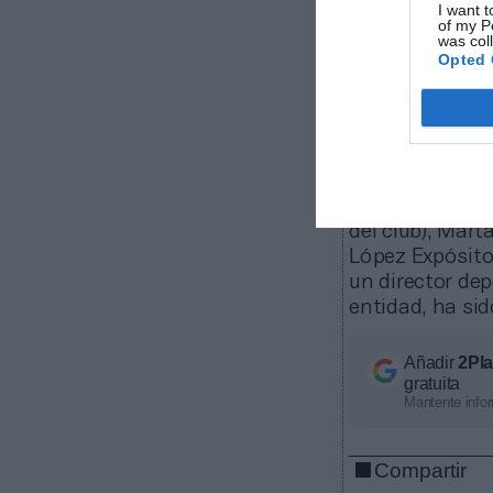
esponsorizació
I want t
of my P
was col
Estos cambio
Opted 
y Liberbank y 
presidente.
Su 
los medios loc
Jesús López N
Los cambios
están el propio
del club), Mart
López Expósito
un director dep
entidad, ha sid
Añadir
2Pl
gratuita
Mantente infor
Compartir