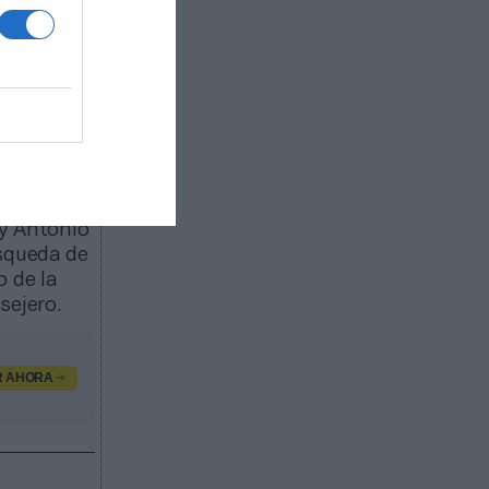
 malagueña
 años como
a, aunque
r Antonio
 donde ya
esidente
 y Antonio
úsqueda de
o de la
sejero.
R AHORA