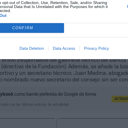
n es por 3 millones
y no peligra.
o opt-out of Collection, Use, Retention, Sale, and/or Sharing
ersonal Data that Is Unrelated with the Purposes for which it
lected.
s llegan tras la fusión entre la entidad financiera
Out
ya provocaron la salida de Eduardo García tras once
relevo lo coge ahora Sergio Corral de forma interin
CONFIRM
ales apuntan a que el próximo presidente podría se
ieto.
 también han llegado al consejo de administración,
Data Deletion
Data Access
Privacy Policy
 López Nieto y Corral junto a Rafael Fernández (expr
a Bravo (responsable del gabinete técnico del banco)
 (directivo de la Fundación). Además, se añade la b
ortivo y un secretario técnico. Juan Medina, abogad
o nombrado nuevo secretario del consejo sin ser con
aybook
como fuente preferida de Google de forma
ACTIVA
mado con las últimas noticias de actualidad.