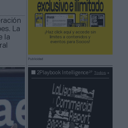
eración
bes. La
¡Haz click aquí y accede sin
e la
límites a contenidos y
eventos para Socios!​​​​​​​
ral
Publicidad
2P
2Playbook Intelligence
Todos