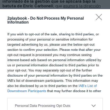
informado de la gestión que se aplicará bajo la
batuta de Enric Carbonell
, que
asumirá la dirección
general a partir de enero.
El directivo fichó como
director de operaciones en 2020 y,
tras la salida de
2playbook -
Do Not Process My Personal
José Puentes
, tomará el testigo. Anteriormente ha
Information
trabajado en la Fundación Trinidad Alfonso, otro
proyecto que cuenta con el mecenazgo deportivo de
If you wish to opt-out of the sale, sharing to third parties, or
Juan Roig y Hortensia Herrero, y que busca dinamizar
la actividad deportiva y apoyar a los clubes de la
processing of your personal or sensitive information for
Comunidad Valenciana.
targeted advertising by us, please use the below opt-out
section to confirm your selection. Please note that after your
Uno de los ejes estratégicos continuará siendo el
equipo femenino, que se ha consolidado en la élite tras
opt-out request is processed you may continue seeing
alcanzar la final de la Copa de la Reina, la Liga
interest-based ads based on personal information utilized by
Femenina Endesa y conseguir su primer título de
us or personal information disclosed to third parties prior to
Eurocup la pasada temporada. En lo que va de campaña
your opt-out. You may separately opt-out of the further
2021-2022, el club ha ganado la SupercoCup Women
disclosure of your personal information by third parties on the
(Supercopa de Europa) y la Supercopa de España.
IAB’s list of downstream participants. This information may
Es habitual que el dueño de Mercadona y máximo
also be disclosed by us to third parties on the
IAB’s List of
accionista del club aporte los recursos necesarios para
Downstream Participants
that may further disclose it to other
compensar las pérdidas. De hecho, inyectó 16,4
third parties.
millones de euros en 2019-2020, un año en que la
facturación del club aumentó un 12,3% pese a la caída
Personal Data Processing Opt Outs
de los ingresos de abonados y taquilla por la puerta