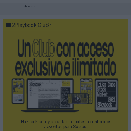
Publicidad
2P
2Playbook Club
¡Haz click aquí y accede sin límites a contenidos
y eventos para Socios!​​​​​​​