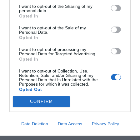
cerrada derivada de la crisis sanitaria. El negocio se
I want to opt-out of the Sharing of my
elevó hasta 6,1 millones, insuficiente para poder
personal data.
afrontar los 16,3 millones destinados a gastos de
Opted In
personal,
como ya publicó
2Playbook
.
I want to opt-out of the Sale of my
Personal Data.
Añadir
2Playbook
como fuente preferida de Google
Opted In
de forma gratuita
Mantente informado con las últimas noticias de actualidad.
I want to opt-out of processing my
ACTIVAR AHORA
Personal Data for Targeted Advertising.
Opted In
I want to opt-out of Collection, Use,
Retention, Sale, and/or Sharing of my
Compartir
Personal Data that Is Unrelated with the
Purposes for which it was collected.
Imprimir
Opted Out
CONFIRM
Índex
2P
Valencia Basket
Data Deletion
Data Access
Privacy Policy