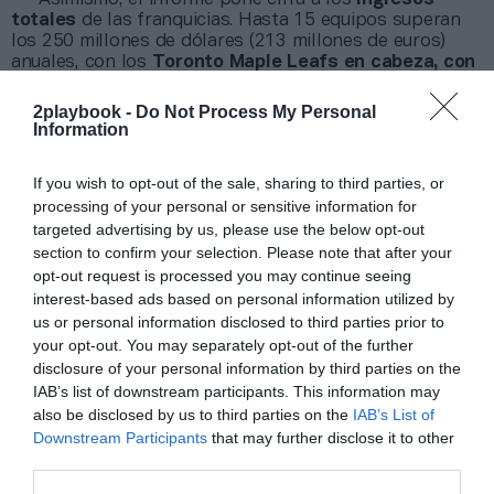
totales
de las franquicias. Hasta 15 equipos superan
los 250 millones de dólares (213 millones de euros)
anuales, con los
Toronto Maple Leafs en cabeza,
con
380 millones de dólares
(323 millones de euros). Le
acompañan en el
top-5
los
Edmonton Oilers
(367
2playbook -
Do Not Process My Personal
millones de dólares o 312 millones de euros), los
Information
Montreal Canadiens (335 millones de dólares o 285
millones de euros), Los Angeles Kings (334 millones de
If you wish to opt-out of the sale, sharing to third parties, or
dólares o 284 millones de euros) y los New York
processing of your personal or sensitive information for
Rangers (322 millones de dólares o 274 millones de
targeted advertising by us, please use the below opt-out
euros).
section to confirm your selection. Please note that after your
opt-out request is processed you may continue seeing
Sobre Intelligence 2P
interest-based ads based on personal information utilized by
us or personal information disclosed to third parties prior to
Intelligence 2P
es la unidad de estrategia e
your opt-out. You may separately opt-out of the further
inteligencia de mercado de 2Playbook, cuya plataforma
de datos monitoriza en tiempo real el negocio de 60
disclosure of your personal information by third parties on the
clubes de LaLiga, Liga F y Primera Rfef; 200 clubes de
IAB’s list of downstream participants. This information may
ligas europeas; 22 clubes de ACB y Primera FEB.
also be disclosed by us to third parties on the
IAB’s List of
La plataforma también contabiliza la asistencia a
Downstream Participants
that may further disclose it to other
todos los eventos deportivos, de entretenimiento y
third parties.
música en España, así como más de 25.000 contratos