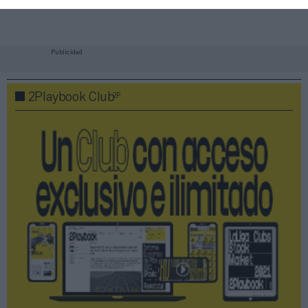
Publicidad
2P
2Playbook Club