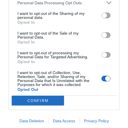
de patrocinio en el mercado español y otros 7.000
Personal Data Processing Opt Outs
contratos de las ligas europeas y norteamericanas de
fútbol y baloncesto, segmentados por competición,
I want to opt-out of the Sharing of my
tipología de activos, marcas, categorías de producto y
personal data.
Opted In
valor económico aproximado de cada acuerdo. Si
quieres más información, contacta con nosotros a
I want to opt-out of the Sale of my
través de
intelligence@2playbook.com
.
Personal Data.
Opted In
Añadir
2Playbook
como fuente preferida de Google
de forma gratuita
I want to opt-out of processing my
Personal Data for Targeted Advertising.
Mantente informado con las últimas noticias de actualidad.
Opted In
ACTIVAR AHORA
I want to opt-out of Collection, Use,
Retention, Sale, and/or Sharing of my
Personal Data that Is Unrelated with the
Purposes for which it was collected.
Compartir
Opted Out
Imprimir
CONFIRM
Índex
2P
Data Deletion
Data Access
Privacy Policy
NHL