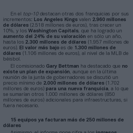
En el
top-10
destacan otras dos franquicias por sus
incrementos:
Los Angeles Kings
valen
2.960 millones
de dólares
(2.518 millones de euros), tras crecer un
10%, y los
Washington Capitals
, que ha logrado un
aumento del 24% de su valoración
en sólo un año,
hasta los
2.300 millones de dólares
(1.957 millones de
euros).
El valor más bajo
es de
1.300 millones de
dólares
(1.106 millones de euros), al nivel de la MLB de
béisbol.
El comisionado
Gary Bettman
ha destacado que
no
existe un plan de
expansión
, aunque en la última
reunión de la junta de gobernadores se discutió un
precio mínimo de
2.000 millones de dólares
(1.702
millones de euros)
para una nueva franquicia
, a lo que
se sumarían otros 1.000 millones de dólares (850
millones de euros) adicionales para infraestructuras, si
fuera necesario.
15 equipos ya facturan más de 250 millones de
dólares
Asimismo, el informe pone cifra a los
ingresos