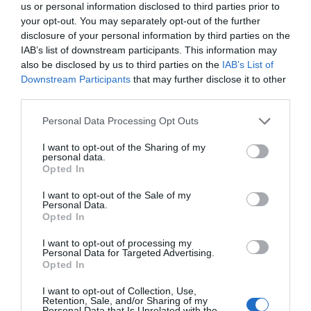
us or personal information disclosed to third parties prior to
your opt-out. You may separately opt-out of the further
Añadir
2Playbook
como fuente preferida de Google
disclosure of your personal information by third parties on the
de forma gratuita
IAB’s list of downstream participants. This information may
Mantente informado con las últimas noticias de actualidad.
also be disclosed by us to third parties on the
IAB’s List of
ACTIVAR AHORA
Downstream Participants
that may further disclose it to other
third parties.
Personal Data Processing Opt Outs
Compartir
I want to opt-out of the Sharing of my
Imprimir
personal data.
Opted In
Índex
2P
I want to opt-out of the Sale of my
Personal Data.
Opted In
Villarreal CF
I want to opt-out of processing my
Personal Data for Targeted Advertising.
Opted In
Publicidad
I want to opt-out of Collection, Use,
Retention, Sale, and/or Sharing of my
Personal Data that Is Unrelated with the