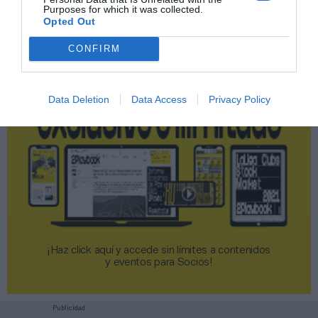
Purposes for which it was collected.
2P
2Playbook Club
Opted Out
CONFIRM
Data Deletion
Data Access
Privacy Policy
¡Haz click aquí y accede sin límites a contenidos
y eventos para Socios!​​​​​​​
Publicidad