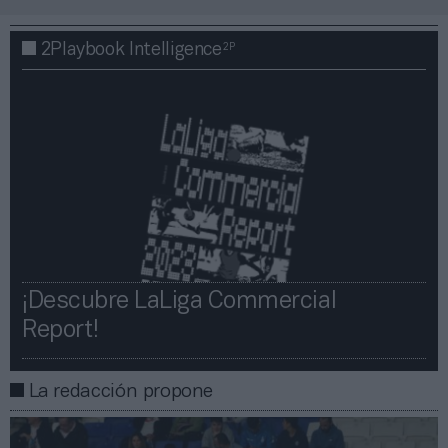
2P
2Playbook Intelligence
¡Descubre LaLiga Commercial
Report!​​
La redacción propone