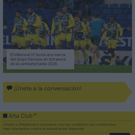
El Villarreal CF lucirá una marca
del Grupo Pamesa en la trasera
de la camiseta hasta 2025
¡Únete a la conversación!
2P
Alta Club
¡Únete a 2Playbook y comparte con tus contactos los contenidos
más relevantes sobre la industria del deporte!