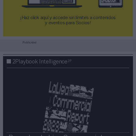
¡Haz click aquí y accede sin límites a contenidos
y eventos para Socios!​​​​​​​
Publicidad
2P
2Playbook Intelligence