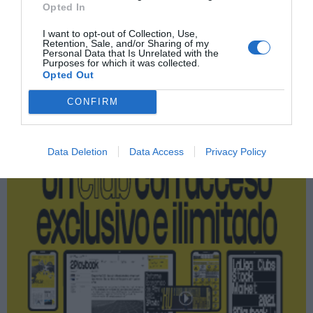
Opted In
Villarreal CF
I want to opt-out of Collection, Use,
Retention, Sale, and/or Sharing of my
Personal Data that Is Unrelated with the
Purposes for which it was collected.
Opted Out
Publicidad
CONFIRM
2P
2Playbook Club
Data Deletion
Data Access
Privacy Policy