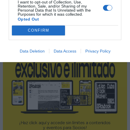
I want to opt-out of Collection, Use,
Retention, Sale, and/or Sharing of my
Publicidad
Personal Data that Is Unrelated with the
Purposes for which it was collected.
Opted Out
2P
2Playbook Club
CONFIRM
Data Deletion
Data Access
Privacy Policy
¡Haz click aquí y accede sin límites a contenidos
y eventos para Socios!​​​​​​​