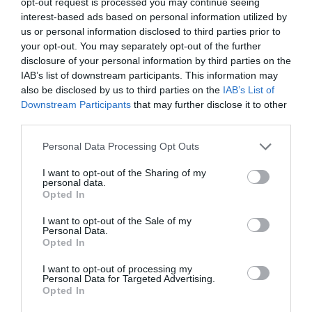
opt-out request is processed you may continue seeing
Añadir
2Playbook
como fuente preferida de Google
interest-based ads based on personal information utilized by
de forma gratuita
us or personal information disclosed to third parties prior to
Mantente informado con las últimas noticias de actualidad.
your opt-out. You may separately opt-out of the further
ACTIVAR AHORA
disclosure of your personal information by third parties on the
IAB’s list of downstream participants. This information may
also be disclosed by us to third parties on the
IAB’s List of
Downstream Participants
that may further disclose it to other
Compartir
third parties.
Imprimir
Personal Data Processing Opt Outs
I want to opt-out of the Sharing of my
Índex
2P
personal data.
Opted In
Activaciones
I want to opt-out of the Sale of my
Personal Data.
Opted In
Valencia CF
I want to opt-out of processing my
TM Grupo Inmobiliario
Personal Data for Targeted Advertising.
Opted In