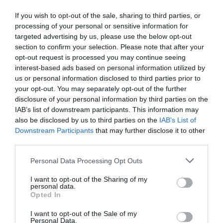
La plataforma de datos monitoriza más de 34.000
contratos de patrocinio, de los que 25.000
If you wish to opt-out of the sale, sharing to third parties, or
corresponden al mercado español y más de 8.000 a
processing of your personal or sensitive information for
propiedades deportivas y competiciones internacionales,
targeted advertising by us, please use the below opt-out
segmentados por competición, tipología de activos,
section to confirm your selection. Please note that after your
marcas, categorías de producto y valor económico
aproximado de cada acuerdo. Si quieres más
opt-out request is processed you may continue seeing
información, contacta con nosotros
interest-based ads based on personal information utilized by
en
intelligence@2playbook.com
.
us or personal information disclosed to third parties prior to
your opt-out. You may separately opt-out of the further
Añadir
2Playbook
como fuente preferida de Google
disclosure of your personal information by third parties on the
de forma gratuita
IAB’s list of downstream participants. This information may
Mantente informado con las últimas noticias de actualidad.
also be disclosed by us to third parties on the
IAB’s List of
ACTIVAR AHORA
Downstream Participants
that may further disclose it to other
third parties.
Personal Data Processing Opt Outs
Compartir
I want to opt-out of the Sharing of my
Imprimir
personal data.
Opted In
Índex
2P
I want to opt-out of the Sale of my
Personal Data.