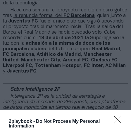
de la tecnología”.
Hace una semana, el proyecto recibió un duro golpe
tras
la renuncia formal del
FC Barcelona
, quien junto a
la
Juventus FC
fue el único club que siguió apoyando
el proyecto tras el maremoto inicial. Tras la salida del
Barça, el Real Madrid se había quedado solo. Cabe
recordar que el
18 de abril de 2021
la Superliga vio la
luz con la
adhesión a la misma de doce de los
principales clubes
del fútbol europeo:
Real Madrid
,
FC Barcelona
,
Atlético de Madrid
,
Manchester
United
,
Manchester City
,
Arsenal FC
,
Chelsea FC
,
Liverpool FC
,
Tottenham Hotspur
,
FC Inter
,
AC Milan
y
Juventus FC
.
Sobre Intelligence 2P
Intelligence 2P
es la unidad de estrategia e
inteligencia de mercado de 2Playbook, cuya plataforma
de datos monitoriza en tiempo real el negocio de 60
clubes de LaLiga, Liga F y Primera Federación; 200
clubes de ligas europeas; 22 clubes de ACB y Primera
2playbook -
Do Not Process My Personal
FEB.
Information