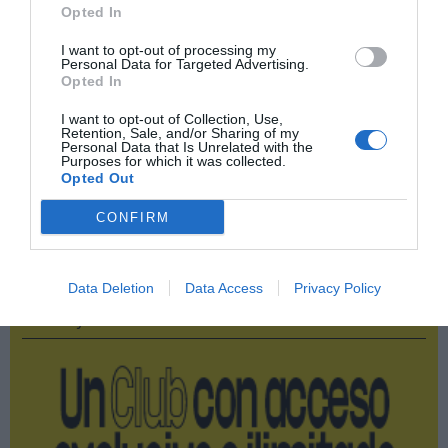
Opted In
Superliga
I want to opt-out of processing my
Personal Data for Targeted Advertising.
Real Madrid
Opted In
I want to opt-out of Collection, Use,
Uefa
Retention, Sale, and/or Sharing of my
Personal Data that Is Unrelated with the
Purposes for which it was collected.
ECA
Opted Out
CONFIRM
Publicidad
Data Deletion
Data Access
Privacy Policy
2P
2Playbook Club