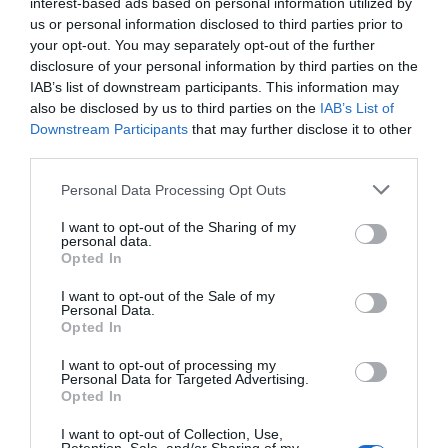
interest-based ads based on personal information utilized by
us or personal information disclosed to third parties prior to
Añadir
2Playbook
como fuente preferida de Google
your opt-out. You may separately opt-out of the further
de forma gratuita
Mantente informado con las últimas noticias de actualidad.
disclosure of your personal information by third parties on the
ACTIVAR AHORA
IAB’s list of downstream participants. This information may
also be disclosed by us to third parties on the
IAB’s List of
Downstream Participants
that may further disclose it to other
third parties.
Compartir
Personal Data Processing Opt Outs
Imprimir
I want to opt-out of the Sharing of my
personal data.
Índex
2P
Opted In
I want to opt-out of the Sale of my
Rfef
Personal Data.
Opted In
LaLiga
I want to opt-out of processing my
Personal Data for Targeted Advertising.
Opted In
I want to opt-out of Collection, Use,
Publicidad