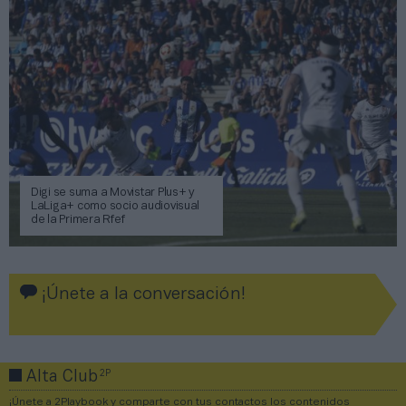
Digi se suma a Movistar Plus+ y
LaLiga+ como socio audiovisual
de la Primera Rfef
¡Únete a la conversación!
2P
Alta Club
¡Únete a 2Playbook y comparte con tus contactos los contenidos