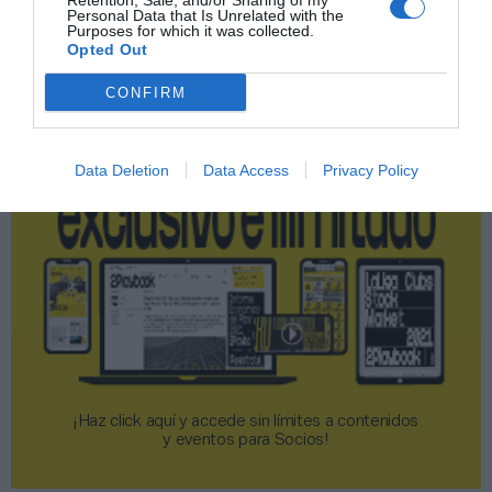
Retention, Sale, and/or Sharing of my
Personal Data that Is Unrelated with the
Purposes for which it was collected.
Opted Out
2P
2Playbook Club
CONFIRM
Data Deletion
Data Access
Privacy Policy
¡Haz click aquí y accede sin límites a contenidos
y eventos para Socios!​​​​​​​