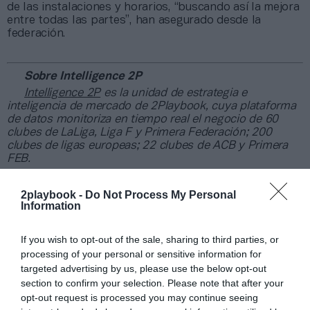
de las instalaciones y horarios, “buscando así la mejora
entre todas las partes”, han asegurado desde la
federación.
Sobre Intelligence 2P
Intelligence 2P
es la unidad de estrategia e
inteligencia de mercado de 2Playbook, cuya plataforma
de datos monitoriza en tiempo real el negocio de 60
clubes de LaLiga, Liga F y Primera Federación; 200
clubes de ligas europeas; 22 clubes de ACB y Primera
FEB.
La plataforma de datos monitoriza más de 34.000
contratos de patrocinio, de los que 25.000
2playbook -
Do Not Process My Personal
corresponden al mercado español y más de 8.000 a
Information
propiedades deportivas y competiciones internacionales,
segmentados por competición, tipología de activos,
If you wish to opt-out of the sale, sharing to third parties, or
marcas, categorías de producto y valor económico
processing of your personal or sensitive information for
aproximado de cada acuerdo. Si quieres más
información, contacta con nosotros
targeted advertising by us, please use the below opt-out
en
intelligence@2playbook.com
.
section to confirm your selection. Please note that after your
opt-out request is processed you may continue seeing