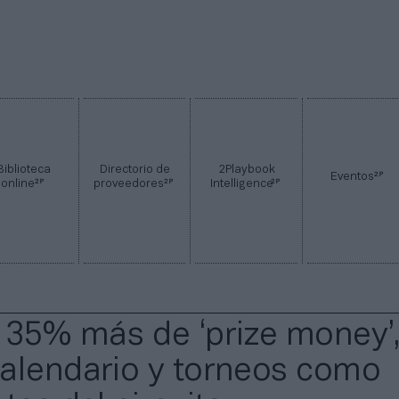
Biblioteca
Directorio de
2Playbook
2P
Eventos
2P
2P
2P
online
proveedores
Intelligence
 35% más de ‘prize money’
alendario y torneos como