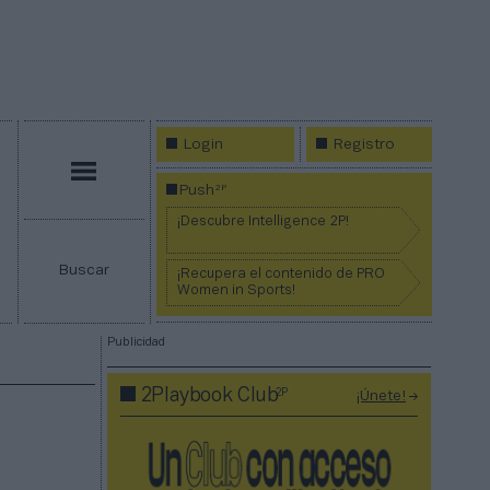
Login
Registro
Menú
2P
Push
¡Descubre Intelligence 2P!
Buscar
¡Recupera el contenido de PRO
Women in Sports!
Publicidad
2P
2Playbook Club
¡Únete!
,