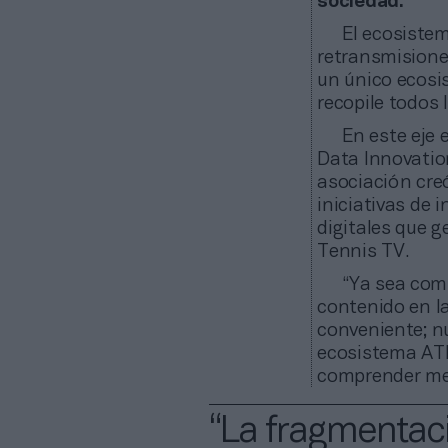
sociedad.
El ecosistem
retransmisiones
un único ecosi
recopile todos 
En este eje 
Data Innovatio
asociación creó
iniciativas de 
digitales que 
Tennis TV.
“Ya sea com
contenido en la
conveniente; nu
ecosistema ATP
comprender mejo
“La fragmentac