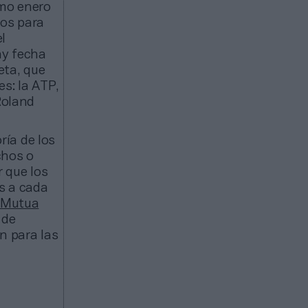
imo enero
eos para
l
ay fecha
eta, que
s: la ATP,
Roland
ría de los
chos o
r que los
s a cada
l Mutua
 de
n para las