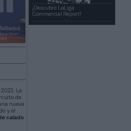
¡Descubre LaLiga
Commercial Report!​​
lona Open
ell.
 2023. La
rcuito de
 una nueva
do y el
de calado