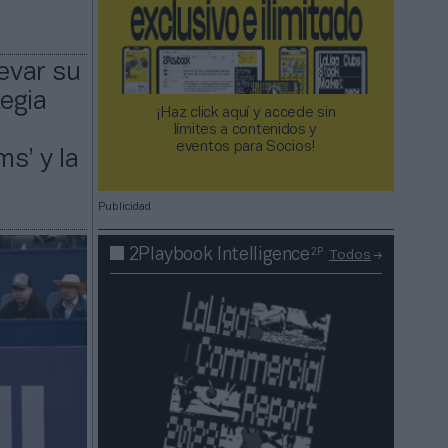
levar su
egia
¡Haz click aquí y accede sin
límites a contenidos y
eventos para Socios!​​​​​​​
s’ y la
Publicidad
2P
2Playbook Intelligence
Todos