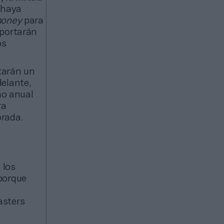
e haya
money
para
aportarán
os
tarán un
delante,
no anual
ra
orada.
 los
porque
asters