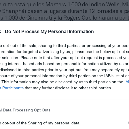
e ruta está que los Masters 1.000 de Indian Wells, M
 Shanghái pasen a jugarse durante 12 jornadas a pa
s 1.000 de Cincinnati y la Rogers Cup lo harán a part
que los dos masters restantes, el de París y el de M
gándose durante ocho días. Este movimiento pone de
k -
Do Not Process My Personal Information
adrid por el tenis, y de la ATP por el torneo que se j
a.
to opt-out of the sale, sharing to third parties, or processing of your per
formation for targeted advertising by us, please use the below opt-out s
imiento, el circuito busca dar más días de recupera
r selection. Please note that after your opt-out request is processed y
 jugadores durante los torneos, puesto que ya no te
eing interest-based ads based on personal information utilized by us or
ías seguros. Además, los debuts de los jugadores
top
disclosed to third parties prior to your opt-out. You may separately opt-
rante los findes de semana, en lugar de a principio
losure of your personal information by third parties on the IAB’s list of
ndo así un mayor volumen de público justo cuando
. This information may also be disclosed by us to third parties on the
IA
tienen los aficionados.
Participants
that may further disclose it to other third parties.
o, se ha aprobado conceder a los torneos categorías
argos de tiempo, de modo que los Masters 1.000 ten
nte treinta años, mientras que los ATP 500 lo harán
l Data Processing Opt Outs
as. Así se busca dar mayor estabilidad a los torneo
o opt-out of the Sharing of my personal data.
garantías de amortizar las inversiones que realicen e