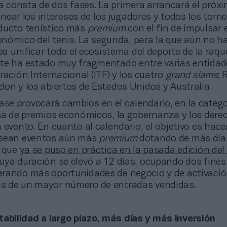
a consta de dos fases. La primera arrancará el próx
alinear los intereses de los jugadores y todos los torn
ducto tenístico más
premium
con el fin de impulsar e
nómico del tenis. La segunda, para la que aún no h
tea unificar todo el ecosistema del deporte de la raqu
te ha estado muy fragmentado entre varias entidade
ración Internacional (ITF) y los cuatro
grand slams
: 
on y los abiertos de Estados Unidos y Australia.
ase provocará cambios en el calendario, en la catego
lsa de premios económicos, la gobernanza y los dere
 evento. En cuanto al calendario, el objetivo es hace
 sean eventos aún más
premium
dotando de más día
o que
ya se puso en práctica en la pasada edición de
cuya duración se elevó a 12 días, ocupando dos fines
rando más oportunidades de negocio y de activació
s de un mayor número de entradas vendidas.
tabilidad a largo plazo, más días y más inversión