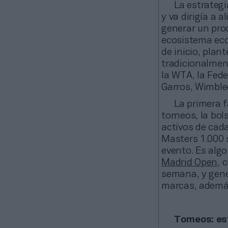
La estrategi
y va dirigía a 
generar un pro
ecosistema eco
de inicio, plan
tradicionalmen
la WTA, la Fede
Garros, Wimbled
La primera f
torneos, la bo
activos de cada
Masters 1.000
evento. Es alg
Madrid Open
, 
semana, y gene
marcas, ademá
Torneos: es