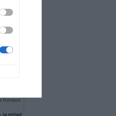
evos y más
da en
ndares
,
adores”,
s fans
s a
s y
nzas
rá una
o.
-50 que
os torneos
, la mitad