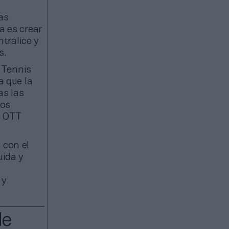
as
a es crear
tralice y
s.
o Tennis
 que la
as las
tos
u OTT
 con el
uida y
 y
de