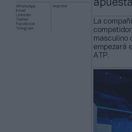
apuesta
WhatsApp
Imprimir
Email
Linkedin
Twitter
La compañí
Facebook
Telegram
competidore
masculino d
empezará en
ATP.