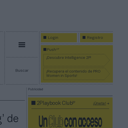
Login
Registro
Menú
2P
Push
¡Descubre Intelligence 2P!
Buscar
¡Recupera el contenido de PRO
Women in Sports!
Publicidad
2P
2Playbook Club
¡Únete!
’ de