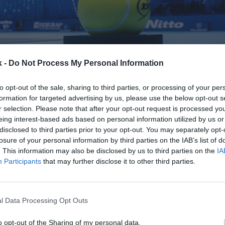
k -
Do Not Process My Personal Information
to opt-out of the sale, sharing to third parties, or processing of your per
13 de marzo de 2023
formation for targeted advertising by us, please use the below opt-out s
r selection. Please note that after your opt-out request is processed y
Guardar
Me gusta
eing interest-based ads based on personal information utilized by us or
disclosed to third parties prior to your opt-out. You may separately opt-
losure of your personal information by third parties on the IAB’s list of
a su relación con Sportradar con un nuevo paquete 
. This information may also be disclosed by us to third parties on the
IA
mpañía suiza se ha impuesto en la licitación a otro
Participants
that may further disclose it to other third parties.
ara quedarse los derechos audiovisuales en
streami
a 2029, según ha informado en un comunicado.
El a
años y arrancará en 2024.
l Data Processing Opt Outs
s económicos del acuerdo no se han desvelado.
Spor
atos de la ATP desde 2022
. Carsten Koerl, consejer
o opt-out of the Sharing of my personal data.