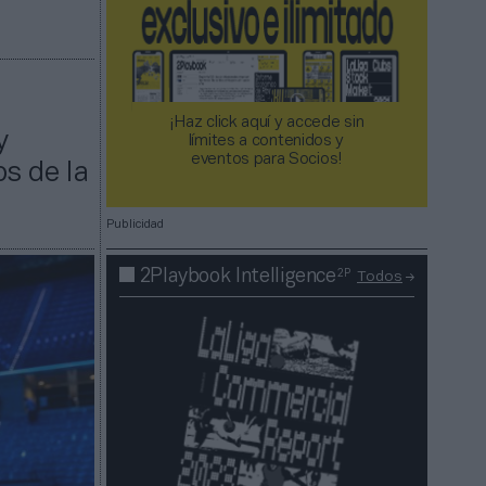
o
¡Haz click aquí y accede sin
y
límites a contenidos y
eventos para Socios!​​​​​​​
s de la
Publicidad
2P
2Playbook Intelligence
Todos