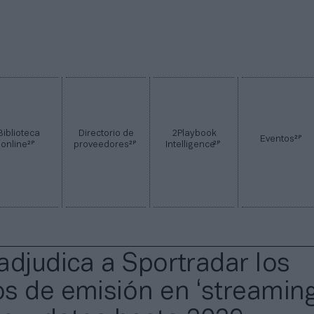
Biblioteca
Directorio de
2Playbook
2P
Eventos
2P
2P
2P
online
proveedores
Intelligence
adjudica a Sportradar los
s de emisión en ‘streaming