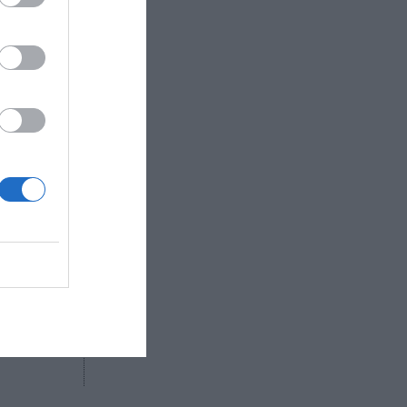
nueva
u
a
joint
 ha sido
 y modelo
R AHORA