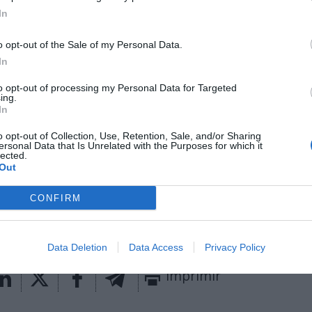
 ha destacado que “nuestro conocimiento creando
In
vanzadas y visualización de datos nos llevará a una 
ctuar con los aficionados del tenis y salvaguardar s
o opt-out of the Sale of my Personal Data.
In
tt, consejero delegado de Tennis Data Innovation, l
to opt-out of processing my Personal Data for Targeted
 por ATP y ATP Media, ha señalado que “Sportradar
ing.
In
omo el mejor socio para liderar nuestra ambición de
bido a su combinación de productos, alcance global
o opt-out of Collection, Use, Retention, Sale, and/or Sharing
vador”.
ersonal Data that Is Unrelated with the Purposes for which it
lected.
Out
aybook
como fuente preferida de Google de forma
ACTIVA
CONFIRM
mado con las últimas noticias de actualidad.
Data Deletion
Data Access
Privacy Policy
Imprimir