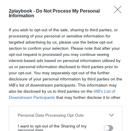
franquicias.
2playbook -
Do Not Process My Personal
Information
OneVision: ¿Se fusionarán algún día los dos
If you wish to opt-out of the sale, sharing to third parties, or
circuitos profesionales?
processing of your personal or sensitive information for
La ATP impulsó el proyecto
OneVision
en 2022. En
targeted advertising by us, please use the below opt-out
un contexto en que se impulsaban competiciones
section to confirm your selection. Please note that after your
paralelas en el mundo del golf y el pádel bajo el
liderazgo de fondos soberanos de Arabia Saudí y
opt-out request is processed you may continue seeing
Qatar, la ATP presentó un proyecto para unificar el
interest-based ads based on personal information utilized by
ecosistema del tenis y crear economías de escala que
us or personal information disclosed to third parties prior to
eleven el negocio del deporte de la raqueta.
your opt-out. You may separately opt-out of the further
El circuito consideraba contraproducente que el
disclosure of your personal information by third parties on the
sector estuviese dividido entre numerosas entidades:
IAB’s list of downstream participants. This information may
ATP, WTA, ITF… Pero el primer paso era convencer a
also be disclosed by us to third parties on the
IAB’s List of
los jugadores, y ello pasaba por proponer un
reparto
Downstream Participants
that may further disclose it to other
igualitario de las ganancias de los torneos
. Así
third parties.
surgió el modelo 50-50.
Personal Data Processing Opt Outs
¿En qué consiste el modelo 50-50?
I want to opt-out of the Sharing of my
La fórmula fue introducida como uno de los pilares
personal data.