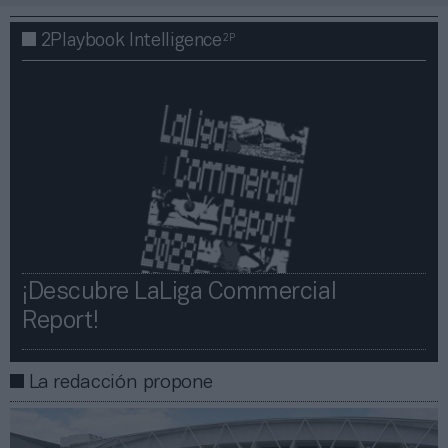
2P
2Playbook Intelligence
¡Descubre LaLiga Commercial
Report!​​
La redacción propone