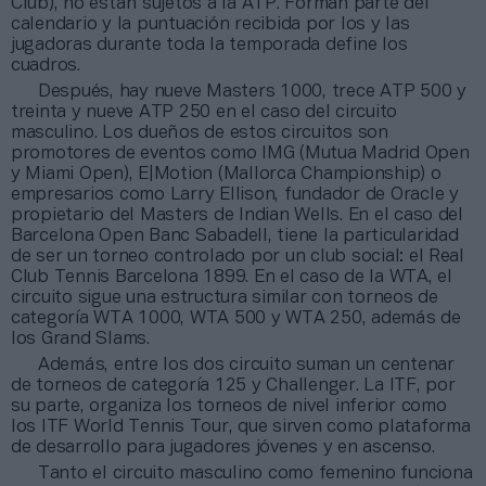
Club), no están sujetos a la ATP. Forman parte del
calendario y la puntuación recibida por los y las
jugadoras durante toda la temporada define los
cuadros.
Después, hay nueve Masters 1000, trece ATP 500 y
treinta y nueve ATP 250 en el caso del circuito
masculino. Los dueños de estos circuitos son
promotores de eventos como IMG (Mutua Madrid Open
y Miami Open), E|Motion (Mallorca Championship) o
empresarios como Larry Ellison, fundador de Oracle y
propietario del Masters de Indian Wells. En el caso del
Barcelona Open Banc Sabadell, tiene la particularidad
de ser un torneo controlado por un club social: el Real
Club Tennis Barcelona 1899. En el caso de la WTA, el
circuito sigue una estructura similar con torneos de
categoría WTA 1000, WTA 500 y WTA 250, además de
los Grand Slams.
Además, entre los dos circuito suman un centenar
de torneos de categoría 125 y Challenger. La ITF, por
su parte, organiza los torneos de nivel inferior como
los ITF World Tennis Tour, que sirven como plataforma
de desarrollo para jugadores jóvenes y en ascenso.
Tanto el circuito masculino como femenino funciona