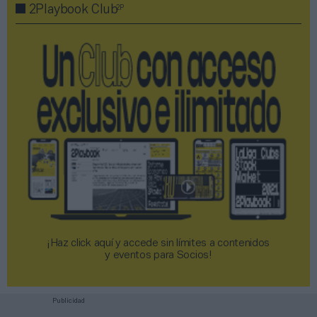
2P
2Playbook Club
¡Haz click aquí y accede sin límites a contenidos
y eventos para Socios!​​​​​​​
Publicidad