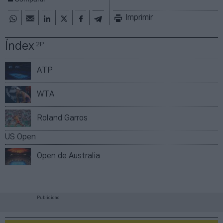
Imprimir
Índex
2P
ATP
WTA
Roland Garros
US Open
Open de Australia
Publicidad