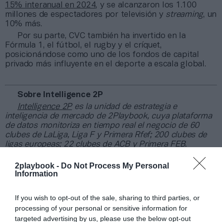
15% interanual en 2024
, y se alcanzaron los 1.100
millones de espectadores por televisión y
streaming
, un
10% más.
Por su parte, CVC también ha invertido en la
Fórmula 1, el fútbol, el rugby y el críquet,
posicionándose como uno de los fondos de capital
privado más influyente en el deporte a escala global.
Sobre Intelligence 2P
Intelligence 2P
es la unidad de estrategia e
inteligencia de mercado de 2Playbook, cuya plataforma
de datos monitoriza en tiempo real el negocio de 60
clubes de LaLiga, Liga F y Primera Rfef; 200 clubes de
ligas europeas; 22 clubes de ACB y Primera FEB.
La plataforma también contabiliza la asistencia a
2playbook -
Do Not Process My Personal
todos los eventos deportivos, de entretenimiento y
Information
música en España, así como más de 25.000 contratos
de patrocinio en el mercado español y otros 7.000
contratos de las ligas europeas y norteamericanas de
If you wish to opt-out of the sale, sharing to third parties, or
fútbol y baloncesto, segmentados por competición,
processing of your personal or sensitive information for
tipología de activos, marcas, categorías de producto y
targeted advertising by us, please use the below opt-out