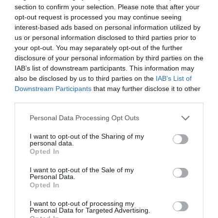
valor económico aproximado de cada acuerdo. Si
section to confirm your selection. Please note that after your
quieres más información, contacta con nosotros a
opt-out request is processed you may continue seeing
través de
intelligence@2playbook.com
.
interest-based ads based on personal information utilized by
us or personal information disclosed to third parties prior to
Añadir
2Playbook
como fuente preferida de Google
your opt-out. You may separately opt-out of the further
de forma gratuita
disclosure of your personal information by third parties on the
Mantente informado con las últimas noticias de actualidad.
IAB’s list of downstream participants. This information may
ACTIVAR AHORA
also be disclosed by us to third parties on the
IAB’s List of
Downstream Participants
that may further disclose it to other
third parties.
Compartir
Personal Data Processing Opt Outs
Imprimir
I want to opt-out of the Sharing of my
personal data.
Opted In
Índex
2P
I want to opt-out of the Sale of my
Personal Data.
Operaciones corporativas
Opted In
ATP
I want to opt-out of processing my
Personal Data for Targeted Advertising.