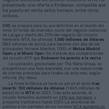
presentado una oferta a Endeavor, compañía que
ha puesto en venta estos torneos, entre otros
activos.
CVC
se prepara para su
ace
definitivo en el mundo del
tenis. El fondo de inversión, socio del negocio comercial
de LaLiga y dueño del 25% del negocio del circuito
femenino WTA, ha ofrecido
1.000 millones de dólares
(963 millones de euros) para hacerse con dos de los
principales torneos Masters 1000: el
Mutua Madrid
Open y el Miami Ope
n. Se trata de dos competiciones
del circuito ATP que
Endeavor ha puesto a la venta
.
La operación, gestionada por The Raine Group, se
encuentra en una fase avanzada, con una nueva ronda
de ofertas previstas para finales de este mes, según
informe
Sky News
.
La firma británica ya tiene un pie en el tenis
tras
invertir 150 millones de dólares
(144,5 millones de
euros) en la
WTA
en 2023. Tras este acuerdo, el
circuito femenino aumentó un
24% sus ingresos
, y
proyecta triplicarlos hasta 2029. La asistencia de
público a los partidos de los torneos
WTA aumentó un