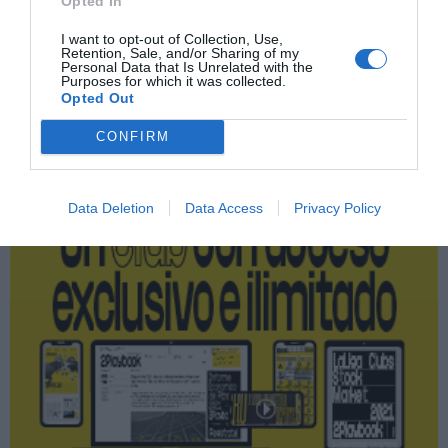
Opted In
Endeavor
I want to opt-out of Collection, Use,
Retention, Sale, and/or Sharing of my
Personal Data that Is Unrelated with the
Purposes for which it was collected.
Opted Out
Publicidad
CONFIRM
2P
2Playbook Club
Data Deletion
Data Access
Privacy Policy