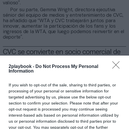
valioso”.
Por su parte, Gemma Wright, directora ejecutiva
sénior del equipo de medios y entretenimiento de CVC,
ha añadido que “WTA y CVC trabajarán juntos para
innovar, aumentar la participación de los fans y los
ingresos de la WTA, que luego podemos reinvertir en el
deporte”.
CVC se convierte en socio comercial de
la WTA con una alianza con la que busca
aumentar el negocio del circuito y
2playbook -
Do Not Process My Personal
Information
mejorar las condiciones de las tenistas
If you wish to opt-out of the sale, sharing to third parties, or
processing of your personal or sensitive information for
Esta operación se firma en un momento de
targeted advertising by us, please use the below opt-out
transición en el circuito: con las estrellas de las últimas
décadas, como Serena Williams y Maria Sharapova, ya
section to confirm your selection. Please note that after your
retiradas, y la llegada de talento emergente con Emma
opt-out request is processed you may continue seeing
Raducanu, Leylah Fernandez y Coco Gauff, que se
interest-based ads based on personal information utilized by
suman a otras tenistas consolidadas en el circuito
us or personal information disclosed to third parties prior to
como la tunecina Ons Jabeur y la polaca Iga Swiatek.
your opt-out. You may separately opt-out of the further