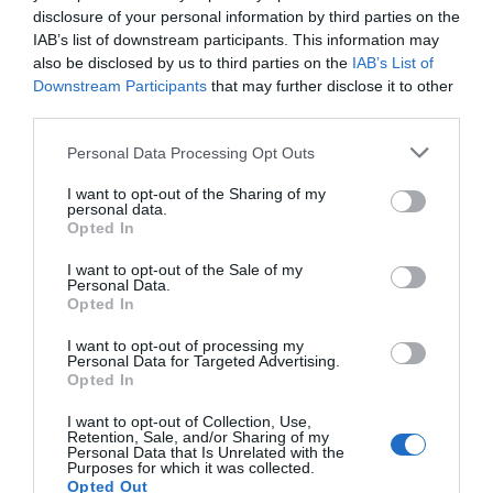
Fundado en 1973 por Billie Jean King,
el circuito
disclosure of your personal information by third parties on the
WTA cuenta con 70 torneos disputados
a lo largo del
IAB’s list of downstream participants. This information may
año. CVC espera revisar este calendario para extraer
also be disclosed by us to third parties on the
IAB’s List of
más potencial de los eventos. Ello, en un momento en
Downstream Participants
that may further disclose it to other
que el circuito femenino y el masculino, la ATP, están
third parties.
reforzando alianzas para comercializar activos de
manera conjunta. La idea es unir fuerzas para generar
Personal Data Processing Opt Outs
más negocio y fortalecer el ecosistema del tenis.
De esta manera,
el fondo británico refuerza su
I want to opt-out of the Sharing of my
apuesta por el deporte
, la misma que le ha llevado a
personal data.
ser accionista de la Fórmula 1 en el pasado. En la
Opted In
actualidad,
es socio del negocio audiovisual de LaLiga
y
también está en el capital del
Seis Naciones de Rugby
,
I want to opt-out of the Sale of my
Personal Data.
el Premiership de Rugby y el negocio comercial de la
Opted In
Federación Internacional de Voleibol.
I want to opt-out of processing my
Añadir
2Playbook
como fuente preferida de Google
Personal Data for Targeted Advertising.
de forma gratuita
Opted In
Mantente informado con las últimas noticias de actualidad.
ACTIVAR AHORA
I want to opt-out of Collection, Use,
Retention, Sale, and/or Sharing of my
Personal Data that Is Unrelated with the
Purposes for which it was collected.
Opted Out