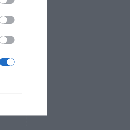
urado que
 cinco
 que hemos
e”.
 que “los
idad,
pone
R AHORA