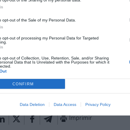
o opt-out of the Sharing of my personal data.
rera.
In
eleta, consejero delegado de Dorna Sports, ha aseg
 estar más contentos de anunciar otro acuerdo de
o opt-out of the Sale of my Personal Data.
y los equipos independientes
. Estoy orgulloso de lo
In
ta ahora y espero que nuestra colaboración continú
to opt-out of processing my Personal Data for Targeted
, Hervé Poncharal, presidente de IRTA, ha destacado
ing.
In
 fáciles en estos momentos, por lo que
tener segur
dad y poder seguir trabajando con el mismo socio su
o opt-out of Collection, Use, Retention, Sale, and/or Sharing
n plus
”.
ersonal Data that Is Unrelated with the Purposes for which it
lected.
Out
aybook
como fuente preferida de Google de forma
ACTIVA
CONFIRM
mado con las últimas noticias de actualidad.
Data Deletion
Data Access
Privacy Policy
Imprimir