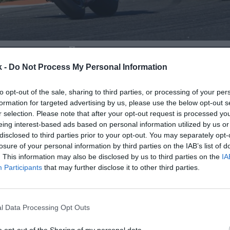
11 de febrero de 2021
k -
Do Not Process My Personal Information
Guardar
Me gusta
to opt-out of the sale, sharing to third parties, or processing of your per
formation for targeted advertising by us, please use the below opt-out s
ves del crecimiento en espectacularidad que está
r selection. Please note that after your opt-out request is processed y
 MotoGP se sitúa en el auge de los equipos indepen
eing interest-based ads based on personal information utilized by us or
disclosed to third parties prior to your opt-out. You may separately opt-
 de las carreras que se disputaron en el Mundial de
losure of your personal information by third parties on the IAB’s list of
e 2020 (8 de 14) las ganaron estas estructuras, que
. This information may also be disclosed by us to third parties on the
IA
2026 con Dorna Sports e Irta.
Participants
that may further disclose it to other third parties.
 de la competición y la asociación que engloba a l
continuidad de estas estructuras independientes que
dos en la última temporada. Cuatro de ellas lograro
l Data Processing Opt Outs
s de ellas (Petronas Yamaha SRT Team, con Fabio Qua
li, y Red Bull KTM Tech 3, con Miguel Oliveira) se hi