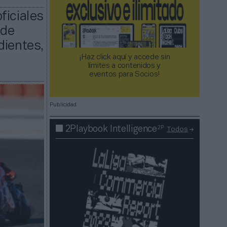
ficiales
 de
dientes,
¡Haz click aquí y accede sin
límites a contenidos y
eventos para Socios!​​​​​​​
Publicidad
2P
2Playbook Intelligence
Todos