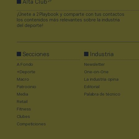
2P
Alta Club
¡Únete a 2Playbook y comparte con tus contactos
los contenidos más relevantes sobre la industria
del deporte!
Secciones
Industria
A Fondo
Newsletter
+Deporte
One-on-One
Macro
La industria opina
Patrocinio
Editorial
Media
Palabra de técnico
Retail
Fitness
Clubes
Competiciones