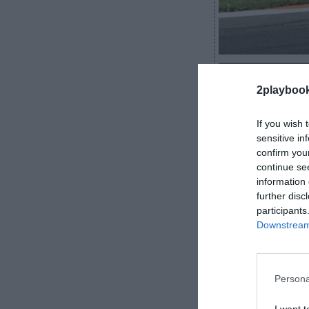
2Playbook
2playboo
If you wish 
sensitive in
Una de las cla
confirm you
experimentando
continue se
information 
Más de la mitad
further disc
motociclismo d
participants
renovar hasta 
Downstream 
La promotora
garantizan la 
grandes resulta
Persona
al podio, y do
Franco Morbidel