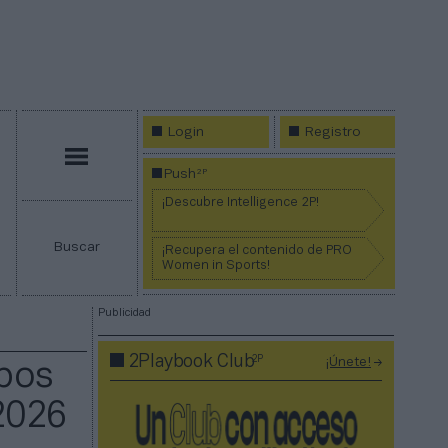
Login
Registro
Menú
2P
Push
¡Descubre Intelligence 2P!
Buscar
¡Recupera el contenido de PRO
Women in Sports!
Publicidad
2P
2Playbook Club
¡Únete!
ipos
2026