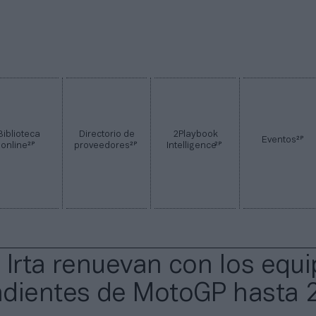
Biblioteca
Directorio de
2Playbook
2P
Eventos
2P
2P
2P
online
proveedores
Intelligence
 Irta renuevan con los equ
dientes de MotoGP hasta 