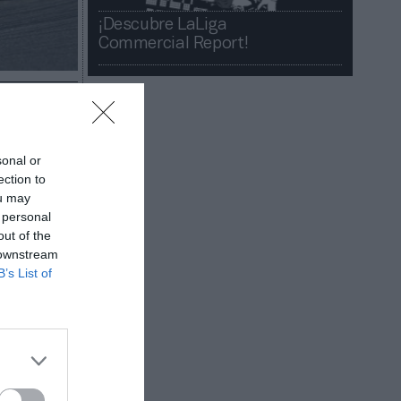
¡Descubre LaLiga
Commercial Report!​​
sonal or
ection to
ou may
dientes.
 personal
out of the
 downstream
 acaban de
B’s List of
os equipos
 lograron
n subirse
rtararo y
cieron con