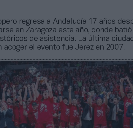
copero regresa a Andalucía 17 años des
arse en Zaragoza este año, donde batió
istóricos de asistencia. La última ciuda
 acoger el evento fue Jerez en 2007.