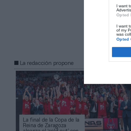
I want 
Advertis
Añadir
2Pl
Opted 
gratuita
Mantente infor
I want t
of my P
was col
Opted 
Compartir
La redacción propone
La final de la Copa de la
Reina de Zaragoza