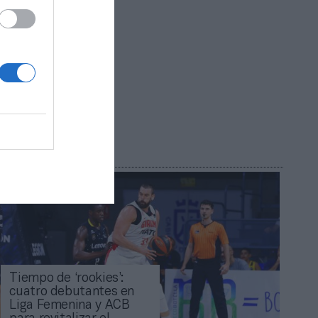
R AHORA
Tiempo de ‘rookies’:
cuatro debutantes en
Liga Femenina y ACB