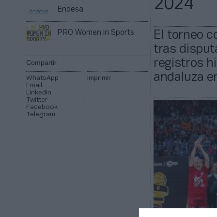
2024
Endesa
PRO Women in Sports
El torneo 
tras disput
registros h
Compartir
andaluza en
WhatsApp
Imprimir
Email
Linkedin
Twitter
Facebook
Telegram