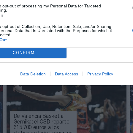
to opt-out of processing my Personal Data for Targeted
ing.
aybook
como fuente preferida de Google de forma
In
ACTIVA
mado con las últimas noticias de actualidad.
o opt-out of Collection, Use, Retention, Sale, and/or Sharing
ersonal Data that Is Unrelated with the Purposes for which it
lected.
Out
CONFIRM
Imprimir
Data Deletion
Data Access
Privacy Policy
De Valencia Basket a
Gernika: el CSD reparte
615.700 euros a los