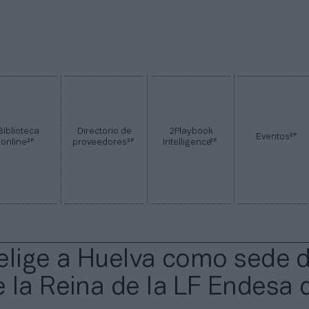
Biblioteca
Directorio de
2Playbook
2P
Eventos
2P
2P
2P
online
proveedores
Intelligence
elige a Huelva como sede d
 la Reina de la LF Endesa 