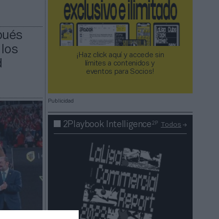
pués
 los
¡Haz click aquí y accede sin
d
límites a contenidos y
eventos para Socios!​​​​​​​
Publicidad
2P
2Playbook Intelligence
Todos