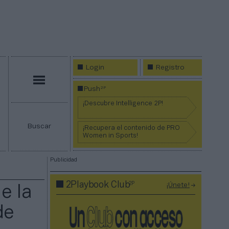
Login
Registro
Menú
2P
Push
¡Descubre Intelligence 2P!
Buscar
¡Recupera el contenido de PRO
Women in Sports!
Publicidad
2P
2Playbook Club
¡Únete!
e la
de