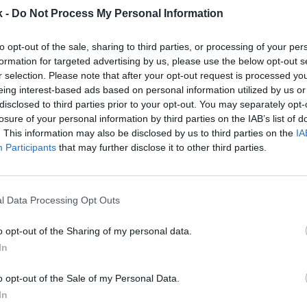
k -
Do Not Process My Personal Information
to opt-out of the sale, sharing to third parties, or processing of your per
formation for targeted advertising by us, please use the below opt-out s
r selection. Please note that after your opt-out request is processed y
eing interest-based ads based on personal information utilized by us or
13 de abril de 2023
disclosed to third parties prior to your opt-out. You may separately opt-
losure of your personal information by third parties on the IAB’s list of
. This information may also be disclosed by us to third parties on the
IA
Guardar
Me gusta
Participants
that may further disclose it to other third parties.
Reina de baloncesto viajará a Huelva en 2024
. La F
oncesto (FEB) la ha elegido como la sede que coja el
l Data Processing Opt Outs
n ha informado en un comunicado
.
o opt-out of the Sharing of my personal data.
a vez en 17 años que la Copa vuelve a Andalucía. Hu
erez, que lo albergó en 2007.
In
ición de la Copa de la Reina, disputada en Zaragoza
o opt-out of the Sale of my Personal Data.
tros de asistencia,
con una media de 6.700 personas
In
eno histórico de
10.800 espectadores en la final
.