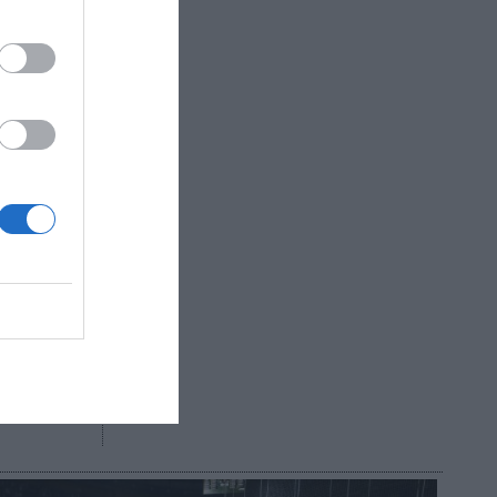
ás de un
es y el
 fue de
siones
s
 en
R AHORA