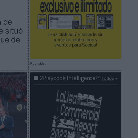
a del
e situó
¡Haz click aquí y accede sin
fue de
límites a contenidos y
eventos para Socios!​​​​​​​
Publicidad
2P
2Playbook Intelligence
Todos