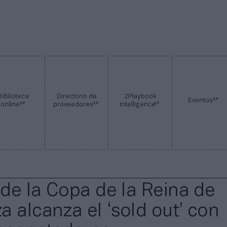
Biblioteca
Directorio de
2Playbook
2P
Eventos
2P
2P
2P
online
proveedores
Intelligence
 de la Copa de la Reina de
a alcanza el ‘sold out’ con