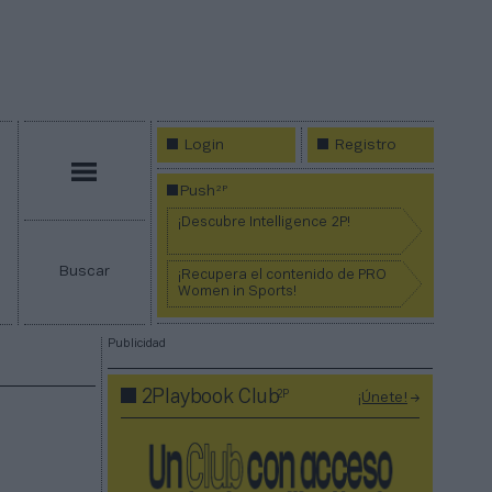
Login
Registro
Menú
2P
Push
¡Descubre Intelligence 2P!
Buscar
¡Recupera el contenido de PRO
Women in Sports!
Publicidad
2P
2Playbook Club
¡Únete!