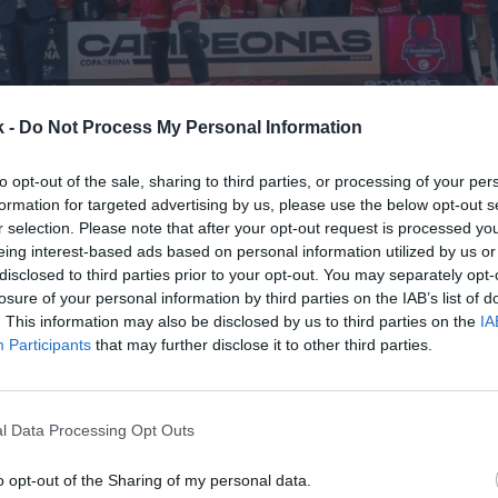
k -
Do Not Process My Personal Information
to opt-out of the sale, sharing to third parties, or processing of your per
3 de abril de 2023
formation for targeted advertising by us, please use the below opt-out s
r selection. Please note that after your opt-out request is processed y
eing interest-based ads based on personal information utilized by us or
Guardar
Me gusta
disclosed to third parties prior to your opt-out. You may separately opt-
losure of your personal information by third parties on the IAB’s list of
eina bate el récord de asistencia del baloncesto fem
. This information may also be disclosed by us to third parties on the
IA
Participants
that may further disclose it to other third parties.
entó a Casademont Zaragoza, equipo que ejercía de an
venida,
alcanzó el
sold out
y llenó el pabellón Príncip
para 10.800 espectadores.
l Data Processing Opt Outs
 levantó el equipo local, que también congregó a 8.865
n su partido de semifinales ante Valencia Basket. E
o opt-out of the Sharing of my personal data.
s acumulados en el evento fue de 47.000 fans, a un