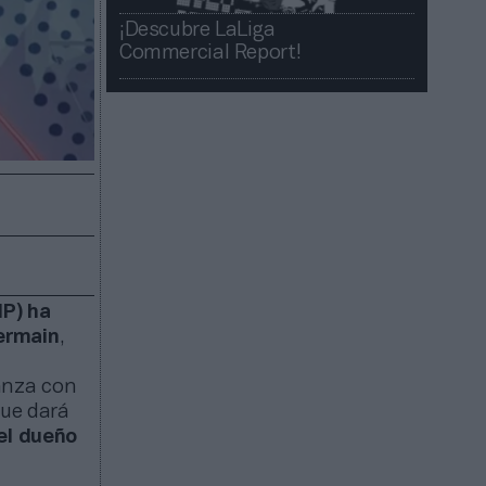
¡Descubre LaLiga
Commercial Report!​​
IP) ha
ermain
,
anza con
que dará
del dueño