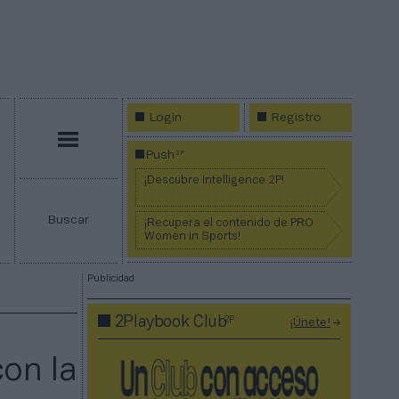
Login
Registro
Menú
2P
Push
¡Descubre Intelligence 2P!
Buscar
¡Recupera el contenido de PRO
Women in Sports!
Publicidad
2P
2Playbook Club
¡Únete!
con la