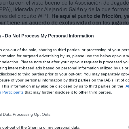
uenta con el visto bueno de la Asociación de Jugad
PPA), liderada por Alejandro Galán y de la que forman
res del circuito WPT.
He aquí el punto de fricción, y
ur tiene un acuerdo de exclusividad con los jugad
hoca de lleno con los planes del nuevo circuito de la F
k -
Do Not Process My Personal Information
l menos diez torneos anuales en 2022 y 2023. La id
e hasta 25 citas en 2024.
to opt-out of the sale, sharing to third parties, or processing of your per
 de este circuito, propiedad de la gestora Setpoints, 
formation for targeted advertising by us, please use the below opt-out s
tará completamente regulada por la FIP. “Estará to
r selection. Please note that after your opt-out request is processed y
s mejores jugadores del mundo”, afirma la Federaci
eing interest-based ads based on personal information utilized by us or
lo implicaría que estos jugadores dejen de competir 
disclosed to third parties prior to your opt-out. You may separately opt-
ación apuntan a que ya se está trabajando con la 
losure of your personal information by third parties on the IAB’s list of
cuerdos pertinentes que permitan a los jugadores 
. This information may also be disclosed by us to third parties on the
IA
o
.
Participants
that may further disclose it to other third parties.
onado
del PSG planea lanzar un circuito de pádel con un fondo qatarí que rival
l Data Processing Opt Outs
 de pádel se basará en un calendario mundial totalm
o opt-out of the Sharing of my personal data.