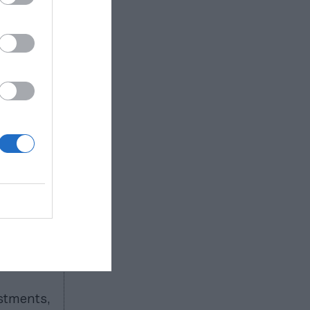
cuatro
ue tendrán
inadores y
 conocer
odelo de
 de
 pádel y
dores, la
a
te”,
, ha
 todos los
iación,
estments,