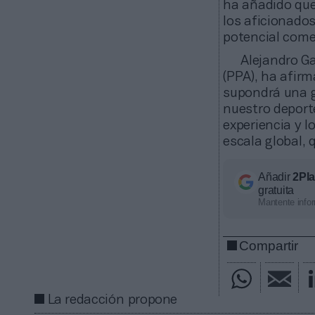
ha añadido que
los aficionados
potencial comer
Alejandro Ga
(PPA), ha afir
supondrá una g
nuestro deporte
experiencia y l
escala global, 
Añadir
2Pl
gratuita
Mantente infor
Compartir
La redacción propone