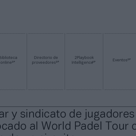
Biblioteca
Directorio de
2Playbook
2P
Eventos
2P
2P
2P
online
proveedores
Intelligence
tar y sindicato de jugadores
ocado al World Padel Tour 