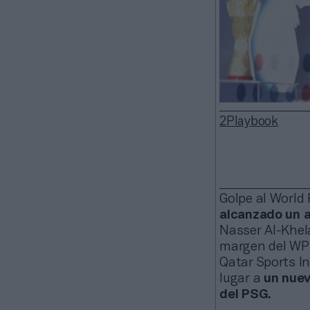
2Playbook
Golpe al World
alcanzado un a
Nasser Al-Khela
margen del WPT
Qatar Sports In
lugar a
un nuev
del PSG.