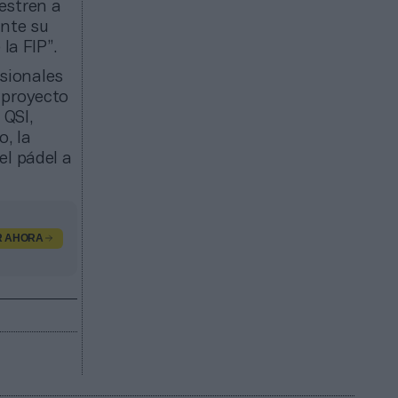
estren a
ente su
la FIP”.
esionales
 proyecto
 QSI,
o, la
el pádel a
R AHORA